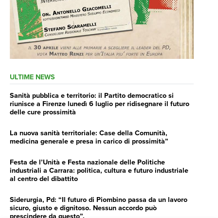
ULTIME NEWS
Sanità pubblica e territorio: il Partito democratico si
riunisce a Firenze lunedì 6 luglio per ridisegnare il futuro
delle cure prossimità
La nuova sanità territoriale: Case della Comunità,
medicina generale e presa in carico di prossimità”
Festa de l’Unità e Festa nazionale delle Politiche
industriali a Carrara: politica, cultura e futuro industriale
al centro del dibattito
Siderurgia, Pd: “Il futuro di Piombino passa da un lavoro
sicuro, giusto e dignitoso. Nessun accordo può
prescindere da questo”.