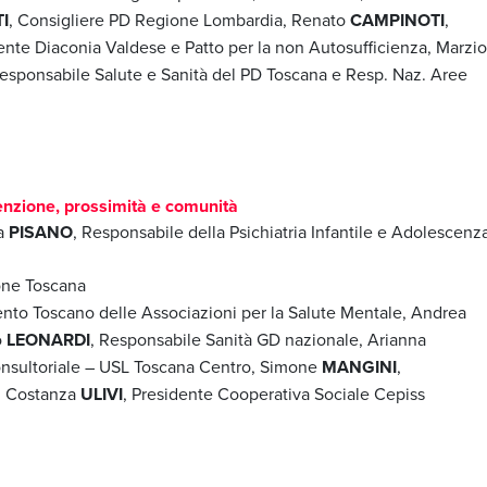
I
, Consigliere PD Regione Lombardia, Renato
CAMPINOTI
,
dente Diaconia Valdese e Patto per la non Autosufficienza, Marzio
Responsabile Salute e Sanità del PD Toscana e Resp. Naz. Aree
enzione, prossimità e comunità
na
PISANO
, Responsabile della Psichiatria Infantile e Adolescenz
one Toscana
nto Toscano delle Associazioni per la Salute Mentale, Andrea
o
LEONARDI
, Responsabile Sanità GD nazionale, Arianna
Consultoriale – USL Toscana Centro, Simone
MANGINI
,
a, Costanza
ULIVI
, Presidente Cooperativa Sociale Cepiss