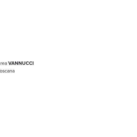
drea
VANNUCCI
Toscana