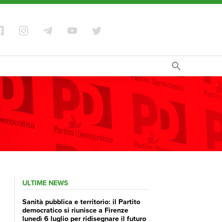
ULTIME NEWS
Sanità pubblica e territorio: il Partito
democratico si riunisce a Firenze
lunedì 6 luglio per ridisegnare il futuro