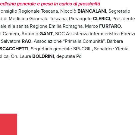
edicina generale e presa in carico di prossimità
onsiglio Regionale Toscana, Niccolò
BIANCALANI
, Segretario
ci di Medicina Generale Toscana, Pierangelo
CLERICI
, Presidente
nale alla sanità Regione Emilia Romagna, Marco
FURFARO
,
li Camera, Antonio
GANT
, SOC Assistenza infermieristica Firenz
, Salvatore
RAO
, Associazione “Prima la Comunità”, Barbara
SCACCHETTI
, Segretaria generale SPI-CGIL
,
Senatrice Ylenia
lica, On. Laura
BOLDRINI
, deputata Pd