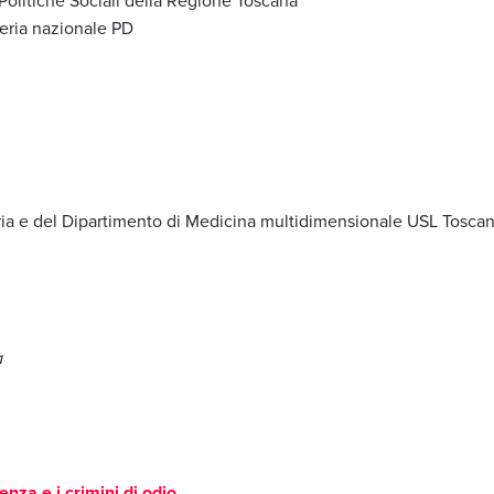
teria nazionale PD
atria e del Dipartimento di Medicina multidimensionale USL Tosca
a
enza e i crimini di odio