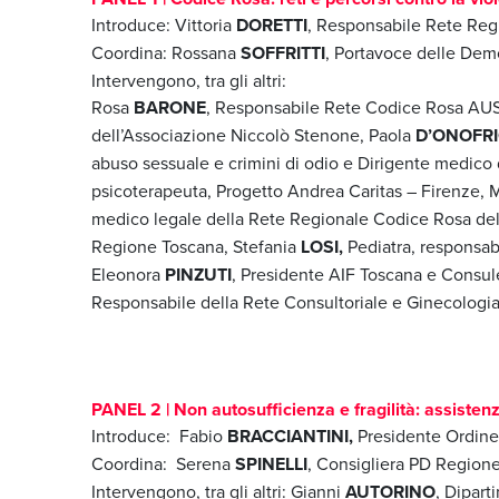
Introduce: Vittoria
DORETTI
, Responsabile Rete Reg
Coordina: Rossana
SOFFRITTI
, Portavoce delle Dem
Intervengono, tra gli altri:
Rosa
BARONE
, Responsabile Rete Codice Rosa AU
dell’Associazione Niccolò Stenone, Paola
D’ONOFR
abuso sessuale e crimini di odio e Dirigente medico
psicoterapeuta, Progetto Andrea Caritas – Firenze, 
medico legale della Rete Regionale Codice Rosa de
Regione Toscana, Stefania
LOSI,
Pediatra, responsa
Eleonora
PINZUTI
, Presidente AIF Toscana e Consul
Responsabile della Rete Consultoriale e Ginecologi
PANEL 2 | Non autosufficienza e fragilità: assiste
Introduce: Fabio
BRACCIANTINI,
Presidente Ordine
Coordina: Serena
SPINELLI
, Consigliera PD Region
Intervengono, tra gli altri: Gianni
AUTORINO
, Dipar