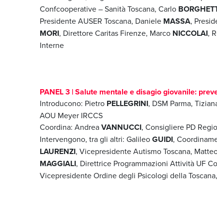
Confcooperative – Sanità Toscana, Carlo
BORGHETT
Presidente AUSER Toscana, Daniele
MASSA
, Presi
MORI
, Direttore Caritas Firenze, Marco
NICCOLAI
, 
Interne
PANEL 3 | Salute mentale e disagio giovanile: prev
Introducono: Pietro
PELLEGRINI
, DSM Parma, Tizia
AOU Meyer IRCCS
Coordina: Andrea
VANNUCCI
, Consigliere PD Regi
Intervengono, tra gli altri: Galileo
GUIDI
, Coordiname
LAURENZI
, Vicepresidente Autismo Toscana, Matte
MAGGIALI
, Direttrice Programmazioni Attività UF 
Vicepresidente Ordine degli Psicologi della Toscan