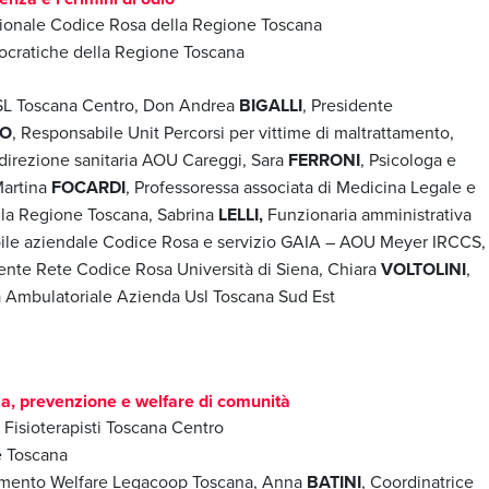
ionale Codice Rosa della Regione Toscana
ocratiche della Regione Toscana
SL Toscana Centro, Don Andrea
BIGALLI
, Presidente
IO
, Responsabile Unit Percorsi per vittime di maltrattamento,
 direzione sanitaria AOU Careggi, Sara
FERRONI
, Psicologa e
Martina
FOCARDI
, Professoressa associata di Medicina Legale e
lla Regione Toscana, Sabrina
LELLI,
Funzionaria amministrativa
bile aziendale Codice Rosa e servizio GAIA – AOU Meyer IRCCS,
ente Rete Codice Rosa Università di Siena, Chiara
VOLTOLINI
,
a Ambulatoriale Azienda Usl Toscana Sud Est
nza, prevenzione e welfare di comunità
 Fisioterapisti Toscana Centro
e Toscana
timento Welfare Legacoop Toscana, Anna
BATINI
, Coordinatrice