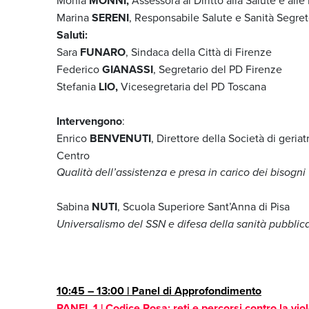
MONNI,
Marina
SERENI
, Responsabile Salute e Sanità Segre
Saluti:
Sara
FUNARO
, Sindaca della Città di Firenze
Federico
GIANASSI
, Segretario del PD Firenze
Stefania
LIO,
Vicesegretaria del PD Toscana
Intervengono
:
Enrico
BENVENUTI
, Direttore della Società di geri
Centro
Qualità dell’assistenza e presa in carico dei bisogni
Sabina
NUTI
, Scuola Superiore Sant’Anna di Pisa
Universalismo del SSN e difesa della sanità pubblic
10:45 – 13:00 | Panel di Approfondimento
PANEL 1 | Codice Rosa: reti e percorsi contro la viol