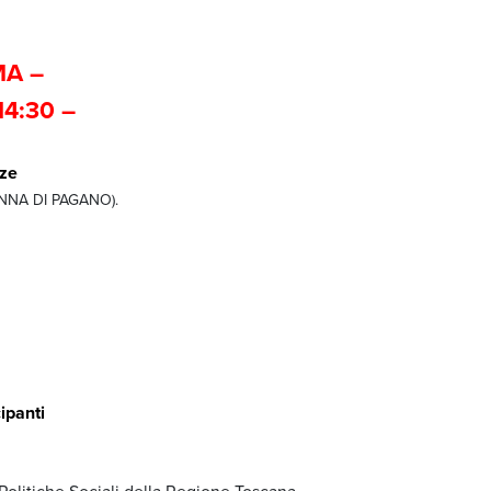
A –
4:30 –
nze
NNA DI PAGANO).
ipanti
e Politiche Sociali della Regione Toscana