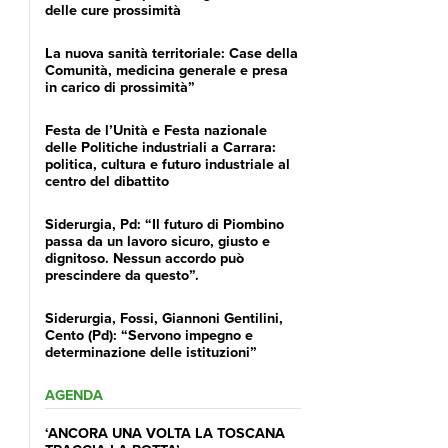
delle cure prossimità
La nuova sanità territoriale: Case della
Comunità, medicina generale e presa
in carico di prossimità”
Festa de l’Unità e Festa nazionale
delle Politiche industriali a Carrara:
politica, cultura e futuro industriale al
centro del dibattito
Siderurgia, Pd: “Il futuro di Piombino
passa da un lavoro sicuro, giusto e
dignitoso. Nessun accordo può
prescindere da questo”.
Siderurgia, Fossi, Giannoni Gentilini,
Cento (Pd): “Servono impegno e
determinazione delle istituzioni”
AGENDA
‘ANCORA UNA VOLTA LA TOSCANA