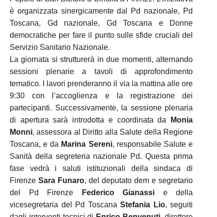
è organizzata sinergicamente dal Pd nazionale, Pd
Toscana, Gd nazionale, Gd Toscana e Donne
democratiche per fare il punto sulle sfide cruciali del
Servizio Sanitario Nazionale
.
La giornata si strutturerà in due momenti, alternando
sessioni plenarie a tavoli di approfondimento
tematico
.
I lavori prenderanno il via la mattina alle ore
9:30 con l’accoglienza e la registrazione dei
partecipanti
.
Successivamente, la sessione plenaria
di apertura sarà introdotta e coordinata da
Monia
Monni
, assessora al Diritto alla Salute della Regione
Toscana, e da
Marina Sereni
, responsabile Salute e
Sanità della segreteria nazionale Pd
.
Questa prima
fase vedrà i saluti istituzionali della sindaca di
Firenze
Sara Funaro
, del deputato dem e segretario
del Pd Firenze
Federico Gianassi
e della
vicesegretaria del Pd Toscana
Stefania Lio
, seguiti
dagli interventi tecnici di
Enrico Benvenuti
, direttore