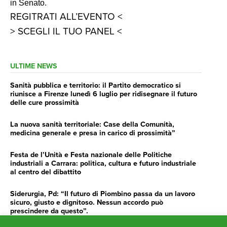
in Senato.
REGITRATI ALL’EVENTO <
> SCEGLI IL TUO PANEL <
ULTIME NEWS
Sanità pubblica e territorio: il Partito democratico si
riunisce a Firenze lunedì 6 luglio per ridisegnare il futuro
delle cure prossimità
La nuova sanità territoriale: Case della Comunità,
medicina generale e presa in carico di prossimità”
Festa de l’Unità e Festa nazionale delle Politiche
industriali a Carrara: politica, cultura e futuro industriale
al centro del dibattito
Siderurgia, Pd: “Il futuro di Piombino passa da un lavoro
sicuro, giusto e dignitoso. Nessun accordo può
prescindere da questo”.