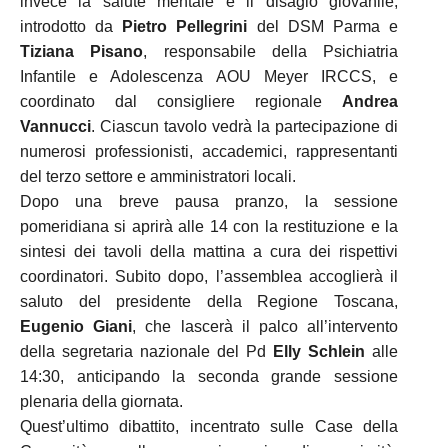
invece la salute mentale e il disagio giovanile,
introdotto da
Pietro Pellegrini
del DSM Parma e
Tiziana Pisano
, responsabile della Psichiatria
Infantile e Adolescenza AOU Meyer IRCCS, e
coordinato dal consigliere regionale
Andrea
Vannucci
.
Ciascun tavolo vedrà la partecipazione di
numerosi professionisti, accademici, rappresentanti
del terzo settore e amministratori locali
.
Dopo una breve pausa pranzo, la sessione
pomeridiana si aprirà alle 14 con la restituzione e la
sintesi dei tavoli della mattina a cura dei rispettivi
coordinatori
.
Subito dopo, l’assemblea accoglierà il
saluto del presidente della Regione Toscana,
Eugenio Giani
, che lascerà il palco all’intervento
della segretaria nazionale del Pd
Elly Schlein
alle
14:30, anticipando la seconda grande sessione
plenaria della giornata
.
Quest’ultimo dibattito, incentrato sulle Case della