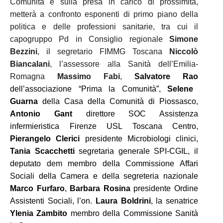
Comunità e sulla presa in carico di prossimità,
metterà a confronto esponenti di primo piano della
politica e delle professioni sanitarie, tra cui il
capogruppo Pd in Consiglio regionale
Simone
Bezzini
, il segretario FIMMG Toscana
Niccolò
Biancalani
, l’assessore alla Sanità dell’Emilia-
Romagna
Massimo Fabi
,
Salvatore Rao
dell’associazione “Prima la Comunità”,
Selene
Guarna
della Casa della Comunità di Piossasco,
Antonio Gant
direttore SOC Assistenza
infermieristica Firenze USL Toscana Centro,
Pierangelo
Clerici
presidente Microbiologi clinici,
Tania Scacchetti
segretaria generale SPI-CGIL, il
deputato dem membro della Commissione Affari
Sociali della Camera e della segreteria nazionale
Marco Furfaro
,
Barbara Rosina
presidente Ordine
Assistenti Sociali,
l’on.
Laura
Boldrini
,
la senatrice
Ylenia
Zambito
membro della Commissione Sanità