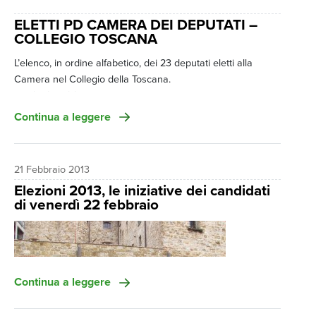
ELETTI PD CAMERA DEI DEPUTATI –
COLLEGIO TOSCANA
L’elenco, in ordine alfabetico, dei 23 deputati eletti alla
Camera nel Collegio della Toscana.
PAOLO BENI
Elezioni Politiche 2013
ELETTI PARTITO DEMOCRATICO CAMERA DEI DEPUTATI
Continua a leggere
– COLLEGIO TOSCANA
21 Febbraio 2013
Elezioni 2013, le iniziative dei candidati
di venerdì 22 febbraio
MATTEO BIFFONI
CATERINA BINI
MARIA ELENA BOSCHI
PAOLO BENI
MARIA CHIARA CARROZZA
SUSANNA CENNI
Continua a leggere
LUIGI DALLAI
MARCO DONATI