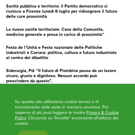
Sanità pubblica e territorio: il Partito democratico si
riunisce a Firenze lunedì 6 luglio per ridisegnare il futuro
delle cure prossimità
La nuova sanità territoriale: Case della Comunità,
medicina generale e presa in carico di prossimità”
Festa de l’Unità e Festa nazionale delle Politiche
industriali a Carrara: politica, cultura e futuro industriale
al centro del dibattito
Siderurgia, Pd: “Il futuro di Piombino passa da un lavoro
sicuro, giusto e dignitoso. Nessun accordo può
prescindere da questo”.
Siderurgia, Fossi, Giannoni Gentilini, Cento (Pd): “Servono
impegno e determinazione delle istituzioni”
Su questo sito utilizziamo cookie tecnici e di
tracciamento delle visite in maniera anonima. Per
AGENDA
saperne di più puoi leggere la nostra
Privacy & Cookie
Policy
. Cliccando su "Accetta" acconsenti all'utilizzo dei
‘ANCORA UNA VOLTA LA TOSCANA TRACCIA LA
cookie.
ROTTA’