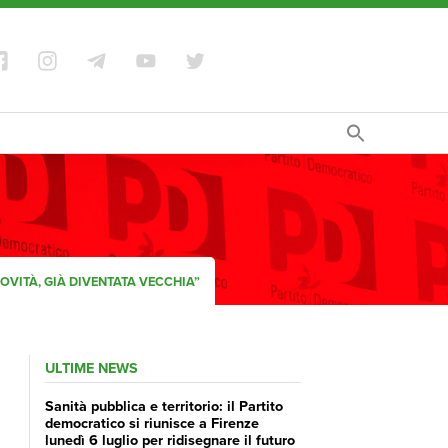
OVITÀ, GIÀ DIVENTATA VECCHIA”
ULTIME NEWS
Sanità pubblica e territorio: il Partito
democratico si riunisce a Firenze
lunedì 6 luglio per ridisegnare il futuro