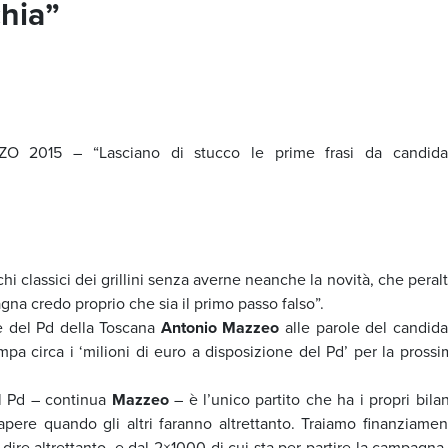
chia”
O 2015 – “Lasciano di stucco le prime frasi da candida
i classici dei grillini senza averne neanche la novità, che peral
na credo proprio che sia il primo passo falso”.
e del Pd della Toscana
Antonio Mazzeo
alle parole del candida
a circa i ‘milioni di euro a disposizione del Pd’ per la prossi
Il Pd – continua
Mazzeo
– è l’unico partito che ha i propri bila
apere quando gli altri faranno altrettanto. Traiamo finanziamen
 dire altrettanto, e dal 2×1000 di cui sta per partire la campagna