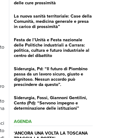
delle cure prossimità
La nuova sanità territoriale: Case della
Comunità, medicina generale e presa
in carico di prossimità”
Festa de l’Unità e Festa nazionale
delle Politiche industriali a Carrara:
to
politica, cultura e futuro industriale al
centro del dibattito
Siderurgia, Pd: “Il futuro di Piombino
passa da un lavoro sicuro, giusto e
dignitoso. Nessun accordo può
prescindere da questo”.
tro
Siderurgia, Fossi, Giannoni Gentilini,
to
Cento (Pd): “Servono impegno e
ma
determinazione delle istituzioni”
AGENDA
nci
to
‘ANCORA UNA VOLTA LA TOSCANA
 di