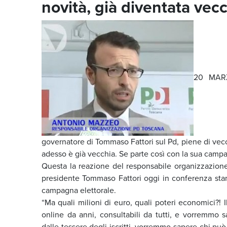
novità, già diventata vec
20 MARZ
governatore di Tommaso Fattori sul Pd, piene di vecch
adesso è già vecchia. Se parte così con la sua campag
Questa la reazione del responsabile organizzazion
presidente Tommaso Fattori oggi in conferenza stamp
campagna elettorale.
“Ma quali milioni di euro, quali poteri economici?! 
online da anni, consultabili da tutti, e vorremmo s
dalle tessere degli iscritti, vorremmo sapere chi può