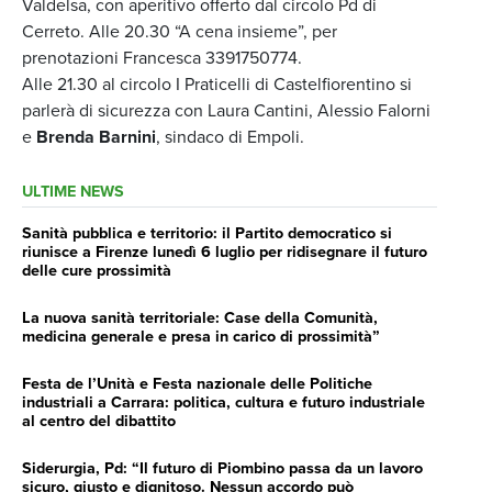
Valdelsa, con aperitivo offerto dal circolo Pd di
Cerreto. Alle 20.30 “A cena insieme”, per
prenotazioni Francesca 3391750774.
Alle 21.30 al circolo I Praticelli di Castelfiorentino si
parlerà di sicurezza con Laura Cantini, Alessio Falorni
e
Brenda Barnini
, sindaco di Empoli.
ULTIME NEWS
Sanità pubblica e territorio: il Partito democratico si
riunisce a Firenze lunedì 6 luglio per ridisegnare il futuro
delle cure prossimità
La nuova sanità territoriale: Case della Comunità,
medicina generale e presa in carico di prossimità”
Festa de l’Unità e Festa nazionale delle Politiche
industriali a Carrara: politica, cultura e futuro industriale
al centro del dibattito
Siderurgia, Pd: “Il futuro di Piombino passa da un lavoro
sicuro, giusto e dignitoso. Nessun accordo può