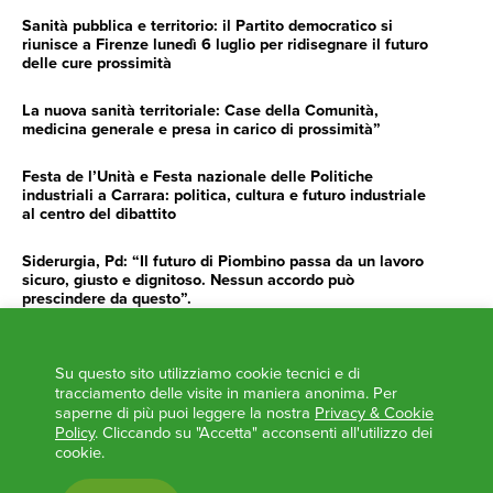
Sanità pubblica e territorio: il Partito democratico si
riunisce a Firenze lunedì 6 luglio per ridisegnare il futuro
delle cure prossimità
La nuova sanità territoriale: Case della Comunità,
medicina generale e presa in carico di prossimità”
Festa de l’Unità e Festa nazionale delle Politiche
industriali a Carrara: politica, cultura e futuro industriale
al centro del dibattito
Siderurgia, Pd: “Il futuro di Piombino passa da un lavoro
sicuro, giusto e dignitoso. Nessun accordo può
prescindere da questo”.
Siderurgia, Fossi, Giannoni Gentilini, Cento (Pd): “Servono
impegno e determinazione delle istituzioni”
Su questo sito utilizziamo cookie tecnici e di
tracciamento delle visite in maniera anonima. Per
AGENDA
saperne di più puoi leggere la nostra
Privacy & Cookie
Policy
. Cliccando su "Accetta" acconsenti all'utilizzo dei
cookie.
‘ANCORA UNA VOLTA LA TOSCANA TRACCIA LA
ROTTA’