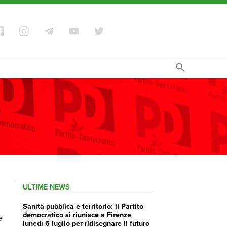
ULTIME NEWS
Sanità pubblica e territorio: il Partito
democratico si riunisce a Firenze
e
lunedì 6 luglio per ridisegnare il futuro