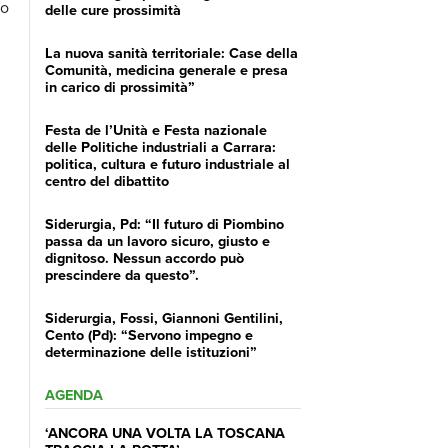
ro
delle cure prossimità
La nuova sanità territoriale: Case della
Comunità, medicina generale e presa
in carico di prossimità”
Festa de l’Unità e Festa nazionale
delle Politiche industriali a Carrara:
politica, cultura e futuro industriale al
centro del dibattito
Siderurgia, Pd: “Il futuro di Piombino
passa da un lavoro sicuro, giusto e
dignitoso. Nessun accordo può
prescindere da questo”.
Siderurgia, Fossi, Giannoni Gentilini,
Cento (Pd): “Servono impegno e
determinazione delle istituzioni”
AGENDA
‘ANCORA UNA VOLTA LA TOSCANA