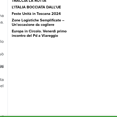
TRACCIA LA ROTTA’
L’ITALIA BOCCIATA DALL’UE
Feste Unità in Toscana 2024
na
Zone Logistiche Semplificate –
a.
Un’occasione da cogliere
Europa in Circolo. Venerdì primo
incontro del Pd a Viareggio
lo
uò
ti
ta
el