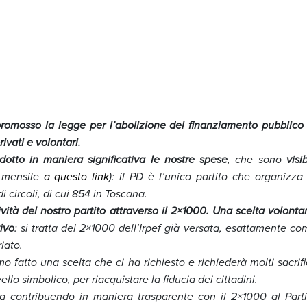
omosso la legge per l’abolizione del finanziamento pubblico 
vati e volontari.
dotto in maniera significativa le nostre spese
, che sono
visib
o mensile
a questo link
): il PD è l’unico partito che organizza 
i circoli, di cui 854 in Toscana.
tività del nostro partito attraverso il 2×1000. Una scelta volonta
ivo
: si tratta del 2×1000 dell’Irpef già versata, esattamente co
iato.
fatto una scelta che ci ha richiesto e richiederà molti sacrific
lo simbolico, per riacquistare la fiducia dei cittadini.
a contribuendo in maniera trasparente con il 2×1000 al Parti