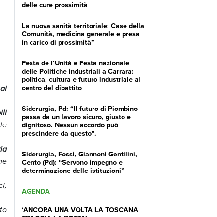
delle cure prossimità
La nuova sanità territoriale: Case della
Comunità, medicina generale e presa
in carico di prossimità”
Festa de l’Unità e Festa nazionale
delle Politiche industriali a Carrara:
politica, cultura e futuro industriale al
centro del dibattito
ai
Siderurgia, Pd: “Il futuro di Piombino
ili
passa da un lavoro sicuro, giusto e
le
dignitoso. Nessun accordo può
prescindere da questo”.
ria
Siderurgia, Fossi, Giannoni Gentilini,
me
Cento (Pd): “Servono impegno e
determinazione delle istituzioni”
i,
AGENDA
to
‘ANCORA UNA VOLTA LA TOSCANA