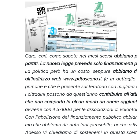
Care, cari,
come sapete nei mesi scorsi
abbiamo pr
partiti.
La nuova legge prevede solo finanziamenti pri
La politica però ha un costo, seppure
abbiamo ri
all’indirizzo web
www.pdtoscana.it
(e in dettagli
primarie e che è presente sul territorio con migliaia d
I cittadini possono da quest’anno
contribuire all’at
che non comporta in alcun modo un onere aggiunt
avviene con il 5×1000 per le associazioni di volontar
Con l’abolizione del finanziamento pubblico abbiamo 
ma che abbiamo ritenuto indispensabile, anche a livel
Adesso vi chiediamo di sostenerci in questa scelt