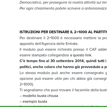
Democratico, per proseguire la nostra attività sui ter
Per ogni chiarimento potete scrivere a antoniomaz
ISTRUZIONI PER DESTINARE IL 2×1000 AL PART
Per destinare il 2×1000 è necessario mettere la 
apposito dell’Agenzia delle Entrate.
Il modulo può essere richiesto presso il CAF addet
essere stampato collegandosi
a questo link
.
C’è tempo fino al 30 settembre 2014, quindi tutti i 
politici, anche coloro che hanno già provveduto a pr
Lo stesso modulo può anche essere consegnato grat
opzione può essere utile per chi abbia già consegn
2×1000).
Ti segnaliamo che puoi trovare il facsimile della bus
–
modello busta chiusa
–
esempio busta
ww