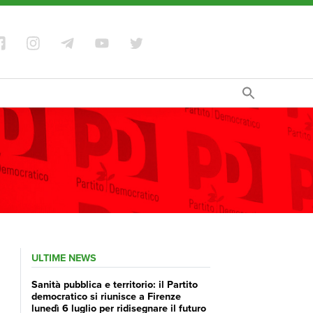
ULTIME NEWS
Sanità pubblica e territorio: il Partito
democratico si riunisce a Firenze
lunedì 6 luglio per ridisegnare il futuro