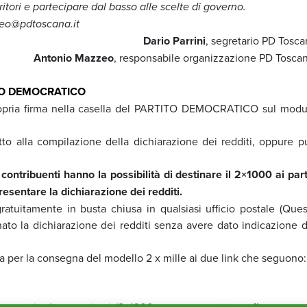
ritori e partecipare dal basso alle scelte di governo.
zeo@pdtoscana.it
Dario Parrini
, segretario PD Tosca
Antonio Mazzeo
, responsabile organizzazione PD Toscan
ITO DEMOCRATICO
propria firma nella casella del PARTITO DEMOCRATICO sul modu
to alla compilazione della dichiarazione dei redditi, oppure p
contribuenti hanno la possibilità di destinare il 2×1000 ai parti
esentare la dichiarazione dei redditi.
uitamente in busta chiusa in qualsiasi ufficio postale (Ques
ato la dichiarazione dei redditi senza avere dato indicazione d
ta per la consegna del modello 2 x mille ai due link che seguono:
w.partitodemocratico.it/2×1000