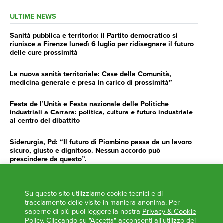
ULTIME NEWS
Sanità pubblica e territorio: il Partito democratico si
riunisce a Firenze lunedì 6 luglio per ridisegnare il futuro
delle cure prossimità
La nuova sanità territoriale: Case della Comunità,
medicina generale e presa in carico di prossimità”
Festa de l’Unità e Festa nazionale delle Politiche
industriali a Carrara: politica, cultura e futuro industriale
al centro del dibattito
Siderurgia, Pd: “Il futuro di Piombino passa da un lavoro
sicuro, giusto e dignitoso. Nessun accordo può
prescindere da questo”.
Siderurgia, Fossi, Giannoni Gentilini, Cento (Pd): “Servono
impegno e determinazione delle istituzioni”
Su questo sito utilizziamo cookie tecnici e di
tracciamento delle visite in maniera anonima. Per
AGENDA
saperne di più puoi leggere la nostra
Privacy & Cookie
Policy
. Cliccando su "Accetta" acconsenti all'utilizzo dei