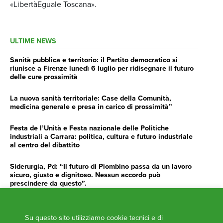
«LibertàEguale Toscana».
ULTIME NEWS
Sanità pubblica e territorio: il Partito democratico si
riunisce a Firenze lunedì 6 luglio per ridisegnare il futuro
delle cure prossimità
La nuova sanità territoriale: Case della Comunità,
medicina generale e presa in carico di prossimità”
Festa de l’Unità e Festa nazionale delle Politiche
industriali a Carrara: politica, cultura e futuro industriale
al centro del dibattito
Siderurgia, Pd: “Il futuro di Piombino passa da un lavoro
sicuro, giusto e dignitoso. Nessun accordo può
prescindere da questo”.
Siderurgia, Fossi, Giannoni Gentilini, Cento (Pd): “Servono
impegno e determinazione delle istituzioni”
Su questo sito utilizziamo cookie tecnici e di