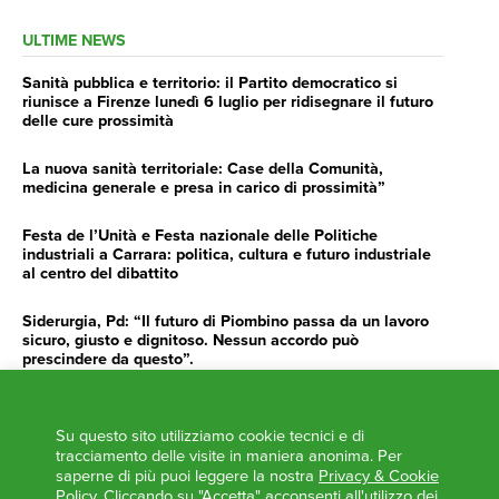
ULTIME NEWS
Sanità pubblica e territorio: il Partito democratico si
riunisce a Firenze lunedì 6 luglio per ridisegnare il futuro
delle cure prossimità
La nuova sanità territoriale: Case della Comunità,
medicina generale e presa in carico di prossimità”
Festa de l’Unità e Festa nazionale delle Politiche
industriali a Carrara: politica, cultura e futuro industriale
al centro del dibattito
Siderurgia, Pd: “Il futuro di Piombino passa da un lavoro
sicuro, giusto e dignitoso. Nessun accordo può
prescindere da questo”.
Siderurgia, Fossi, Giannoni Gentilini, Cento (Pd): “Servono
impegno e determinazione delle istituzioni”
Su questo sito utilizziamo cookie tecnici e di
tracciamento delle visite in maniera anonima. Per
AGENDA
saperne di più puoi leggere la nostra
Privacy & Cookie
Policy
. Cliccando su "Accetta" acconsenti all'utilizzo dei