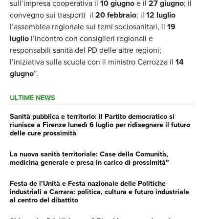
sull’impresa cooperativa il
10 giugno
e il
27 giugno
; il
convegno sui trasporti il
20 febbraio
; il
12 luglio
l’assemblea regionale sui temi sociosanitari, il
19
luglio
l’incontro con consiglieri regionali e
responsabili sanità del PD delle altre regioni;
l’iniziativa sulla scuola con il ministro Carrozza il
14
giugno
”.
ULTIME NEWS
Sanità pubblica e territorio: il Partito democratico si
riunisce a Firenze lunedì 6 luglio per ridisegnare il futuro
delle cure prossimità
La nuova sanità territoriale: Case della Comunità,
medicina generale e presa in carico di prossimità”
Festa de l’Unità e Festa nazionale delle Politiche
industriali a Carrara: politica, cultura e futuro industriale
al centro del dibattito