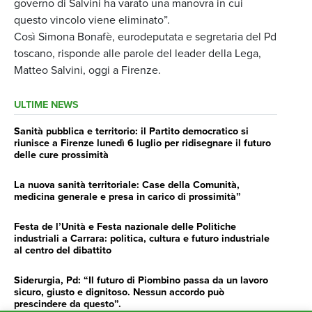
governo di Salvini ha varato una manovra in cui
questo vincolo viene eliminato”.
Così Simona Bonafè, eurodeputata e segretaria del Pd
toscano, risponde alle parole del leader della Lega,
Matteo Salvini, oggi a Firenze.
ULTIME NEWS
Sanità pubblica e territorio: il Partito democratico si
riunisce a Firenze lunedì 6 luglio per ridisegnare il futuro
delle cure prossimità
La nuova sanità territoriale: Case della Comunità,
medicina generale e presa in carico di prossimità”
Festa de l’Unità e Festa nazionale delle Politiche
industriali a Carrara: politica, cultura e futuro industriale
al centro del dibattito
Siderurgia, Pd: “Il futuro di Piombino passa da un lavoro
sicuro, giusto e dignitoso. Nessun accordo può
prescindere da questo”.