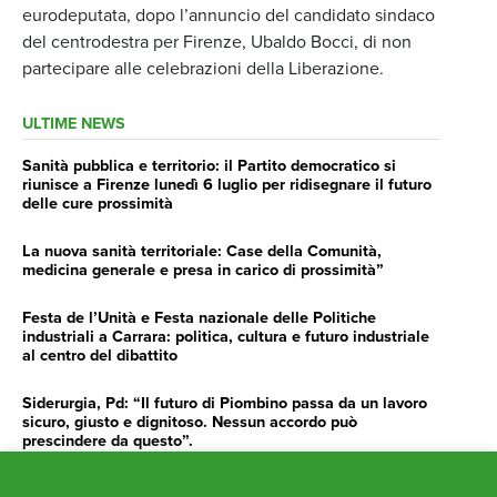
eurodeputata, dopo l’annuncio del candidato sindaco
del centrodestra per Firenze, Ubaldo Bocci, di non
partecipare alle celebrazioni della Liberazione.
ULTIME NEWS
Sanità pubblica e territorio: il Partito democratico si
riunisce a Firenze lunedì 6 luglio per ridisegnare il futuro
delle cure prossimità
La nuova sanità territoriale: Case della Comunità,
medicina generale e presa in carico di prossimità”
Festa de l’Unità e Festa nazionale delle Politiche
industriali a Carrara: politica, cultura e futuro industriale
al centro del dibattito
Siderurgia, Pd: “Il futuro di Piombino passa da un lavoro
sicuro, giusto e dignitoso. Nessun accordo può
prescindere da questo”.
Siderurgia, Fossi, Giannoni Gentilini, Cento (Pd): “Servono