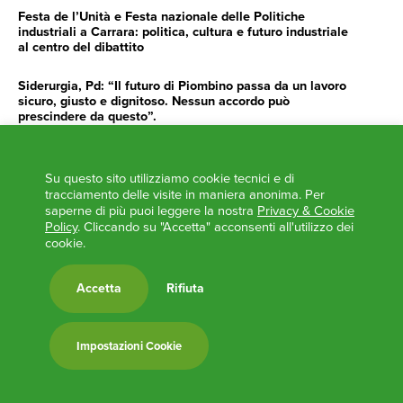
Festa de l’Unità e Festa nazionale delle Politiche
industriali a Carrara: politica, cultura e futuro industriale
al centro del dibattito
Siderurgia, Pd: “Il futuro di Piombino passa da un lavoro
sicuro, giusto e dignitoso. Nessun accordo può
prescindere da questo”.
Siderurgia, Fossi, Giannoni Gentilini, Cento (Pd): “Servono
impegno e determinazione delle istituzioni”
Su questo sito utilizziamo cookie tecnici e di
tracciamento delle visite in maniera anonima. Per
AGENDA
saperne di più puoi leggere la nostra
Privacy & Cookie
Policy
. Cliccando su "Accetta" acconsenti all'utilizzo dei
‘ANCORA UNA VOLTA LA TOSCANA TRACCIA LA
cookie.
ROTTA’
L’ITALIA BOCCIATA DALL’UE
Accetta
Rifiuta
Feste Unità in Toscana 2024
Zone Logistiche Semplificate – Un’occasione da cogliere
Impostazioni Cookie
Europa in Circolo. Venerdì primo incontro del Pd a
Viareggio