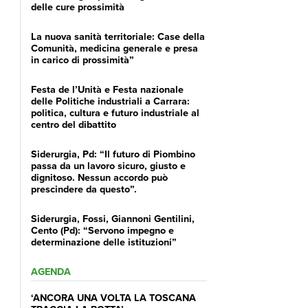
delle cure prossimità
La nuova sanità territoriale: Case della
Comunità, medicina generale e presa
in carico di prossimità”
Festa de l’Unità e Festa nazionale
delle Politiche industriali a Carrara:
politica, cultura e futuro industriale al
centro del dibattito
Siderurgia, Pd: “Il futuro di Piombino
passa da un lavoro sicuro, giusto e
dignitoso. Nessun accordo può
prescindere da questo”.
Siderurgia, Fossi, Giannoni Gentilini,
Cento (Pd): “Servono impegno e
determinazione delle istituzioni”
AGENDA
‘ANCORA UNA VOLTA LA TOSCANA