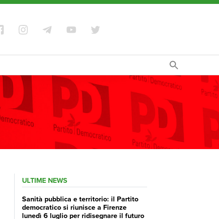
ULTIME NEWS
Sanità pubblica e territorio: il Partito
democratico si riunisce a Firenze
lunedì 6 luglio per ridisegnare il futuro