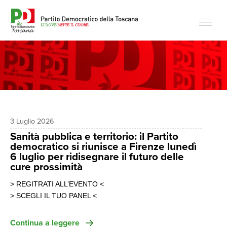
3 Luglio 2026
Sanità pubblica e territorio: il Partito
democratico si riunisce a Firenze lunedì
6 luglio per ridisegnare il futuro delle
cure prossimità
> REGITRATI ALL’EVENTO <
> SCEGLI IL TUO PANEL <
Il futuro della sanità pubblica, il potenziamento della
medicina territoriale e la costruzione di un welfare di
Continua a leggere