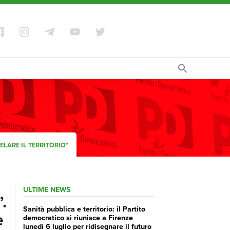
ELARE IL TERRITORIO”
ULTIME NEWS
.
Sanità pubblica e territorio: il Partito
e
democratico si riunisce a Firenze
lunedì 6 luglio per ridisegnare il futuro