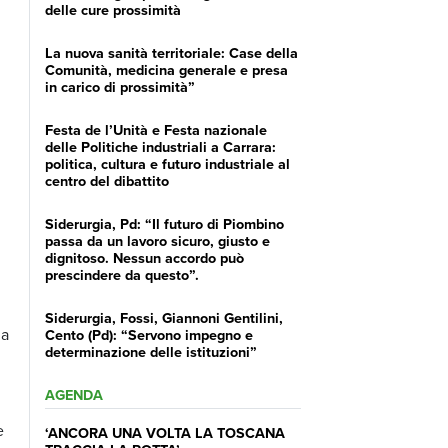
delle cure prossimità
La nuova sanità territoriale: Case della
Comunità, medicina generale e presa
in carico di prossimità”
Festa de l’Unità e Festa nazionale
delle Politiche industriali a Carrara:
politica, cultura e futuro industriale al
centro del dibattito
Siderurgia, Pd: “Il futuro di Piombino
passa da un lavoro sicuro, giusto e
dignitoso. Nessun accordo può
prescindere da questo”.
Siderurgia, Fossi, Giannoni Gentilini,
 a
Cento (Pd): “Servono impegno e
determinazione delle istituzioni”
AGENDA
e
‘ANCORA UNA VOLTA LA TOSCANA