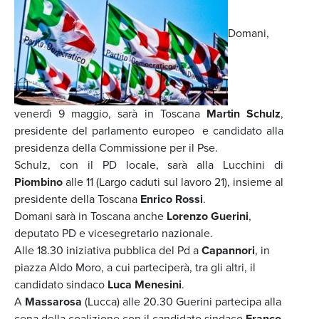
Domani,
venerdì 9 maggio, sarà in Toscana
Martin Schulz
,
presidente del parlamento europeo e candidato alla
presidenza della Commissione per il Pse.
Schulz, con il PD locale, sarà alla Lucchini di
Piombino
alle 11 (Largo caduti sul lavoro 21), insieme al
presidente della Toscana
Enrico Rossi
.
Domani sarà in Toscana anche
Lorenzo Guerini
,
deputato PD e vicesegretario nazionale.
Alle 18.30 iniziativa pubblica del Pd a
Capannori
, in
piazza Aldo Moro, a cui parteciperà, tra gli altri, il
candidato sindaco
Luca Menesini
.
A
Massarosa
(Lucca) alle 20.30 Guerini partecipa alla
cena della coalizione con il candidato sindaco
Franco