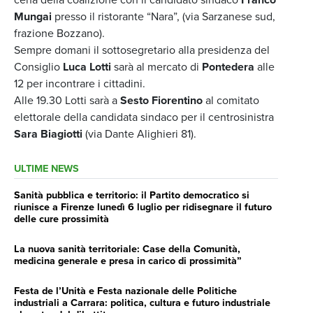
Mungai
presso il ristorante “Nara”, (via Sarzanese sud,
frazione Bozzano).
Sempre domani il sottosegretario alla presidenza del
Consiglio
Luca Lotti
sarà al mercato di
Pontedera
alle
12 per incontrare i cittadini.
Alle 19.30 Lotti sarà a
Sesto Fiorentino
al comitato
elettorale della candidata sindaco per il centrosinistra
Sara Biagiotti
(via Dante Alighieri 81).
ULTIME NEWS
Sanità pubblica e territorio: il Partito democratico si
riunisce a Firenze lunedì 6 luglio per ridisegnare il futuro
delle cure prossimità
La nuova sanità territoriale: Case della Comunità,
medicina generale e presa in carico di prossimità”
Festa de l’Unità e Festa nazionale delle Politiche
industriali a Carrara: politica, cultura e futuro industriale