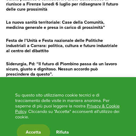
riunisce a Firenze lunedì 6 luglio per ridisegnare il futuro
delle cure prossimità
La nuova sanità territoriale: Case della Comunità,
medicina generale e presa in carico di prossimità”
Festa de l’Unità e Festa nazionale delle Politiche
industriali a Carrara: politica, cultura e futuro industriale
al centro del dibattito
Siderurgia, Pd: “Il futuro di Piombino passa da un lavoro
sicuro, giusto e dignitoso. Nessun accordo può
prescindere da questo”.
Siderurgia, Fossi, Giannoni Gentilini, Cento (Pd): “Servono
impegno e determinazione delle istituzioni”
Su questo sito utilizziamo cookie tecnici e di
tracciamento delle visite in maniera anonima. Per
AGENDA
saperne di più puoi leggere la nostra
Privacy & Cookie
Policy
. Cliccando su "Accetta" acconsenti all'utilizzo dei
‘ANCORA UNA VOLTA LA TOSCANA TRACCIA LA
cookie.
ROTTA’
L’ITALIA BOCCIATA DALL’UE
Accetta
Rifiuta