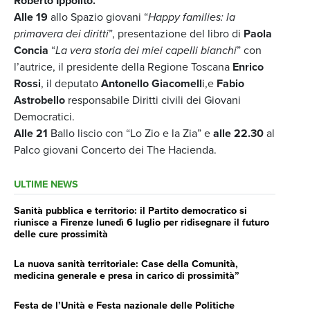
Roberto Ippolito.
Alle 19
allo Spazio giovani “
Happy families: la
primavera dei diritti
”, presentazione del libro di
Paola
Concia
“
La vera storia dei miei capelli bianchi
” con
l’autrice, il presidente della Regione Toscana
Enrico
Rossi
, il deputato
Antonello Giacomell
i,e
Fabio
Astrobello
responsabile Diritti civili dei Giovani
Democratici.
Alle 21
Ballo liscio con “Lo Zio e la Zia” e
alle 22.30
al
Palco giovani Concerto dei The Hacienda.
ULTIME NEWS
Sanità pubblica e territorio: il Partito democratico si
riunisce a Firenze lunedì 6 luglio per ridisegnare il futuro
delle cure prossimità
La nuova sanità territoriale: Case della Comunità,
medicina generale e presa in carico di prossimità”
Festa de l’Unità e Festa nazionale delle Politiche