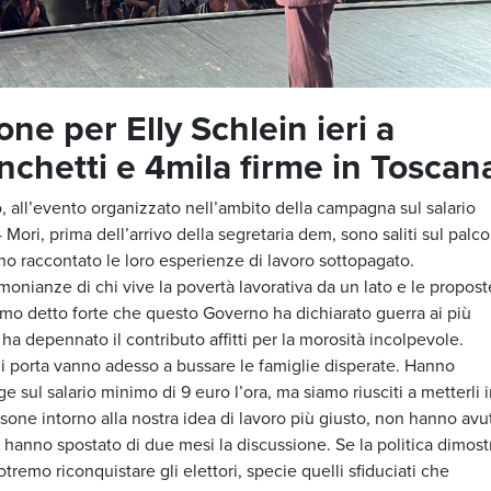
ne per Elly Schlein ieri a
nchetti e 4mila firme in Toscan
, all’evento organizzato nell’ambito della campagna sul salario
Mori, prima dell’arrivo della segretaria dem, sono saliti sul palco
nno raccontato le loro esperienze di lavoro sottopagato.
timonianze di chi vive la povertà lavorativa da un lato e le propost
bbiamo detto forte che questo Governo ha dichiarato guerra ai più
 ha depennato il contributo affitti per la morosità incolpevole.
cui porta vanno adesso a bussare le famiglie disperate. Hanno
 sul salario minimo di 9 euro l’ora, ma siamo riusciti a metterli 
rsone intorno alla nostra idea di lavoro più giusto, non hanno avu
hanno spostato di due mesi la discussione. Se la politica dimost
remo riconquistare gli elettori, specie quelli sfiduciati che