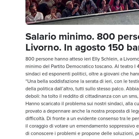
Salario minimo. 800 perso
Livorno. In agosto 150 ba
800 persone hanno atteso ieri Elly Schlein, a Livorno
minimo del Partito Democratico toscano. Al teatro I 4 
sindaci ed esponenti politici, oltre a giovani che ha
“Una bella soddisfazione la serata di ieri, con le tes
della politica dall’altro, tutti sullo stesso palco. A
deboli: ha tolto il reddito di cittadinanza con un sms,
Hanno scaricato il problema sui nostri sindaci, alla 
provato a depennare anche la nostra proposta di legge
difficoltà. Di fronte a un evidente consenso tra le pe
il coraggio di votare un emendamento soppressivo e 
di conoscere i problemi e propone delle soluzioni, pot