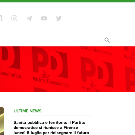
ULTIME NEWS
Sanità pubblica e territorio: il Partito
democratico si riunisce a Firenze
lunedì 6 luglio per ridisegnare il futuro