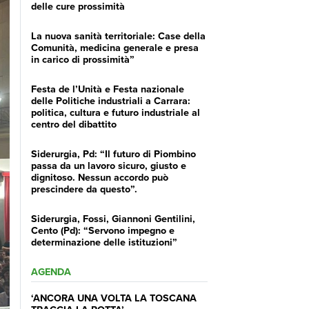
delle cure prossimità
La nuova sanità territoriale: Case della
Comunità, medicina generale e presa
in carico di prossimità”
Festa de l’Unità e Festa nazionale
delle Politiche industriali a Carrara:
politica, cultura e futuro industriale al
centro del dibattito
Siderurgia, Pd: “Il futuro di Piombino
passa da un lavoro sicuro, giusto e
dignitoso. Nessun accordo può
prescindere da questo”.
Siderurgia, Fossi, Giannoni Gentilini,
Cento (Pd): “Servono impegno e
determinazione delle istituzioni”
AGENDA
‘ANCORA UNA VOLTA LA TOSCANA