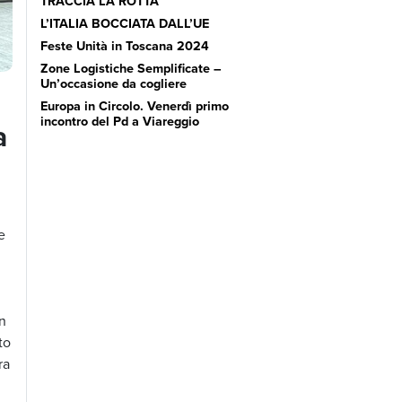
TRACCIA LA ROTTA’
L’ITALIA BOCCIATA DALL’UE
Feste Unità in Toscana 2024
Zone Logistiche Semplificate –
Un’occasione da cogliere
Europa in Circolo. Venerdì primo
incontro del Pd a Viareggio
a
e
in
to
ra