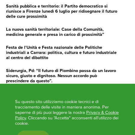
Sanità pubblica e territorio: il Partito democratico si
riunisce a Firenze lunedì 6 luglio per ridisegnare il futuro
delle cure prossimità
La nuova sanità territoriale: Case della Comunità,
medicina generale e presa in carico di prossimità”
Festa de l’Unità e Festa nazionale delle Politiche
industriali a Carrara: politica, cultura e futuro industriale
al centro del dibattito
Siderurgia, Pd: “Il futuro di Piombino passa da un lavoro
sicuro, giusto e dignitoso. Nessun accordo può
prescindere da questo”.
Siderurgia, Fossi, Giannoni Gentilini, Cento (Pd): “Servono
impegno e determinazione delle istituzioni”
Su questo sito utilizziamo cookie tecnici e di
tracciamento delle visite in maniera anonima. Per
AGENDA
saperne di più puoi leggere la nostra
Privacy & Cookie
Policy
. Cliccando su "Accetta" acconsenti all'utilizzo dei
‘ANCORA UNA VOLTA LA TOSCANA TRACCIA LA
cookie.
ROTTA’