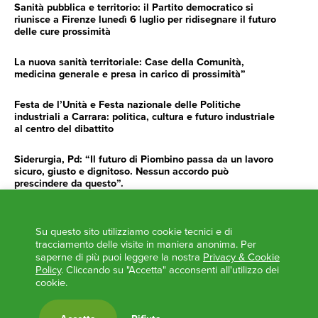
Sanità pubblica e territorio: il Partito democratico si
riunisce a Firenze lunedì 6 luglio per ridisegnare il futuro
delle cure prossimità
La nuova sanità territoriale: Case della Comunità,
medicina generale e presa in carico di prossimità”
Festa de l’Unità e Festa nazionale delle Politiche
industriali a Carrara: politica, cultura e futuro industriale
al centro del dibattito
Siderurgia, Pd: “Il futuro di Piombino passa da un lavoro
sicuro, giusto e dignitoso. Nessun accordo può
prescindere da questo”.
Siderurgia, Fossi, Giannoni Gentilini, Cento (Pd): “Servono
impegno e determinazione delle istituzioni”
Su questo sito utilizziamo cookie tecnici e di
tracciamento delle visite in maniera anonima. Per
AGENDA
saperne di più puoi leggere la nostra
Privacy & Cookie
Policy
. Cliccando su "Accetta" acconsenti all'utilizzo dei
cookie.
‘ANCORA UNA VOLTA LA TOSCANA TRACCIA LA
ROTTA’
L’ITALIA BOCCIATA DALL’UE