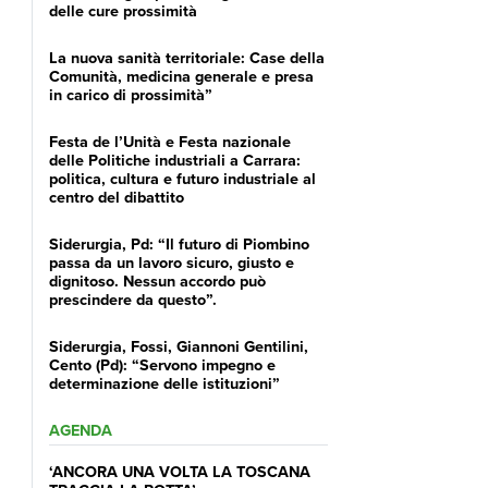
delle cure prossimità
La nuova sanità territoriale: Case della
Comunità, medicina generale e presa
in carico di prossimità”
Festa de l’Unità e Festa nazionale
delle Politiche industriali a Carrara:
politica, cultura e futuro industriale al
centro del dibattito
Siderurgia, Pd: “Il futuro di Piombino
passa da un lavoro sicuro, giusto e
dignitoso. Nessun accordo può
prescindere da questo”.
Siderurgia, Fossi, Giannoni Gentilini,
Cento (Pd): “Servono impegno e
determinazione delle istituzioni”
AGENDA
‘ANCORA UNA VOLTA LA TOSCANA