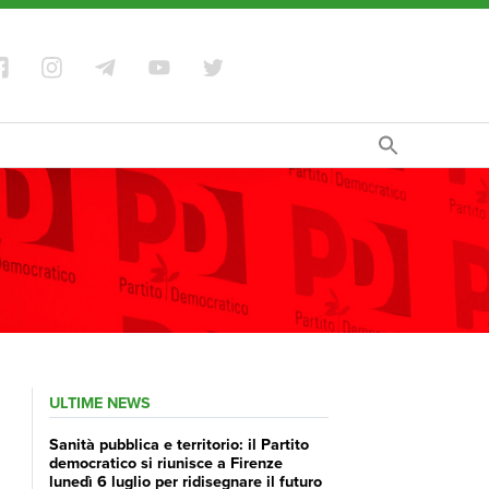
ULTIME NEWS
Sanità pubblica e territorio: il Partito
democratico si riunisce a Firenze
lunedì 6 luglio per ridisegnare il futuro