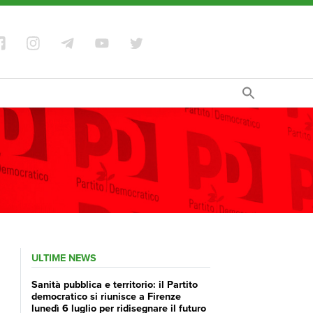
ULTIME NEWS
Sanità pubblica e territorio: il Partito
democratico si riunisce a Firenze
lunedì 6 luglio per ridisegnare il futuro