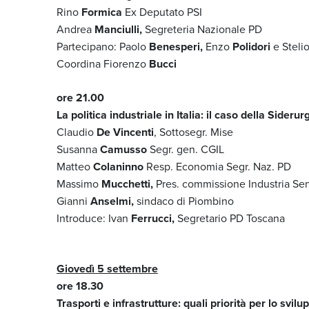
Rino
Formica
Ex Deputato PSI
Andrea
Manciulli,
Segreteria Nazionale PD
Partecipano: Paolo
Benesperi,
Enzo
Polidori
e Steli
Coordina Fiorenzo
Bucci
ore 21.00
La politica industriale in Italia: il caso della Siderurg
Claudio
De Vincenti
, Sottosegr. Mise
Susanna
Camusso
Segr. gen. CGIL
Matteo
Colaninno
Resp. Economia Segr. Naz. PD
Massimo
Mucchetti,
Pres. commissione Industria Se
Gianni
Anselmi,
sindaco di Piombino
Introduce: Ivan
Ferrucci,
Segretario PD Toscana
Giovedì 5 settembre
ore 18.30
Trasporti e infrastrutture: quali priorità per lo svilu