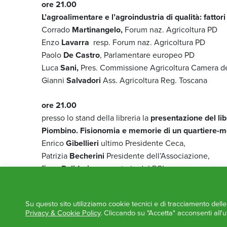
ore 21.00
L’agroalimentare e l’agroindustria di qualità: fattori d
Corrado
Martinangelo,
Forum naz. Agricoltura PD
Enzo
Lavarra
resp. Forum naz. Agricoltura PD
Paolo
De Castro
, Parlamentare europeo PD
Luca
Sani,
Pres. Commissione Agricoltura Camera de
Gianni
Salvadori
Ass. Agricoltura Reg. Toscana
ore 21.00
presso lo stand della libreria la
presentazione del lib
Piombino. Fisionomia e memorie di un quartiere-m
Enrico
Gibellieri
ultimo Presidente Ceca,
Patrizia
Becherini
Presidente dell’Associazione,
Enzo
Polidori
ex segretario del PCI,
Lorenza
Boninu
Mirko
Lami
.
Su questo sito utilizziamo cookie tecnici e di tracciamento dell
Privacy & Cookie Policy
. Cliccando su "Accetta" acconsenti all'ut