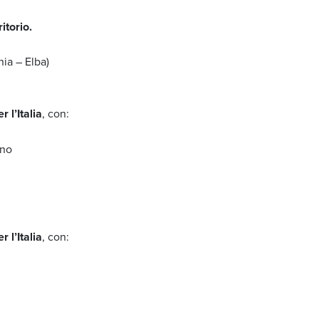
itorio.
nia – Elba)
 l’Italia
, con:
ino
 l’Italia
, con: