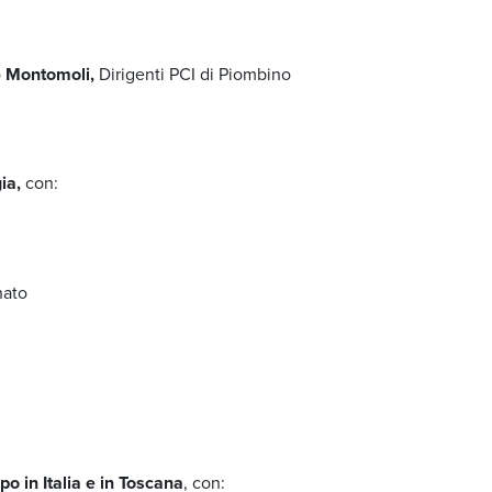
o
Montomoli,
Dirigenti PCI di Piombino
ia,
con:
nato
ppo in Italia e in Toscana
, con: