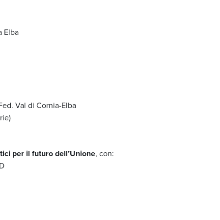
a Elba
Fed. Val di Cornia-Elba
rie)
ci per il futuro dell’Unione
, con:
PD