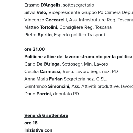
Erasmo
D’Angelis
, sottosegretario
Silvia
Velo,
Vicepresidente Gruppo Pd Camera Deput
Vincenzo
Ceccarelli
, Ass. Infrastrutture Reg. Toscan
Matteo
Tortolini
, Consigliere Reg. Toscana
Pietro
Spirito
, Esperto politica Trasporti
ore 21.00
Politiche attive del lavoro: strumento per la politic
Carlo
Dell’Aringa
, Sottosegr. Min. Lavoro
Cecilia
Carmassi,
Resp. Lavoro Segr. naz. PD
Anna Maria
Furlan
Segreteria naz. CISL.
Gianfranco
Simoncini,
Ass. Attività produttive, lav
Dario
Parrini,
deputato PD
Venerdì 6 settembre
ore 18
Iniziativa con