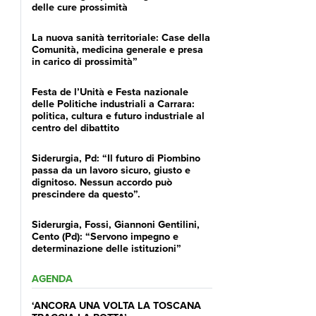
delle cure prossimità
La nuova sanità territoriale: Case della
Comunità, medicina generale e presa
in carico di prossimità”
Festa de l’Unità e Festa nazionale
delle Politiche industriali a Carrara:
politica, cultura e futuro industriale al
centro del dibattito
Siderurgia, Pd: “Il futuro di Piombino
passa da un lavoro sicuro, giusto e
dignitoso. Nessun accordo può
prescindere da questo”.
Siderurgia, Fossi, Giannoni Gentilini,
Cento (Pd): “Servono impegno e
determinazione delle istituzioni”
AGENDA
‘ANCORA UNA VOLTA LA TOSCANA