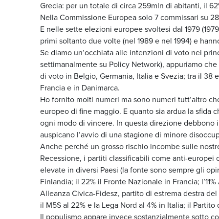
Grecia: per un totale di circa 259mln di abitanti, il 62
Nella Commissione Europea solo 7 commissari su 28 ap
E nelle sette elezioni europee svoltesi dal 1979 (1979
primi soltanto due volte (nel 1989 e nel 1994) e hann
Se diamo un’occhiata alle intenzioni di voto nei prin
settimanalmente su Policy Network), appuriamo che i pa
di voto in Belgio, Germania, Italia e Svezia; tra il 38
Francia e in Danimarca.
Ho fornito molti numeri ma sono numeri tutt’altro che
europeo di fine maggio. E quanto sia ardua la sfida 
ogni modo di vincere. In questa direzione debbono im
auspicano l’avvio di una stagione di minore disoccup
Anche perché un grosso rischio incombe sulle nostre 
Recessione, i partiti classificabili come anti-europei
elevate in diversi Paesi (la fonte sono sempre gli opin
Finlandia; il 22% il Fronte Nazionale in Francia; l’1
Alleanza Civica-Fidesz, partito di estrema destra de
il M5S al 22% e la Lega Nord al 4% in Italia; il Partit
Il populismo appare invece sostanzialmente sotto cont