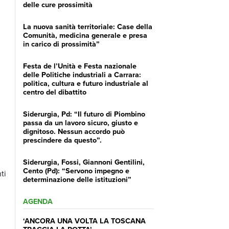
delle cure prossimità
La nuova sanità territoriale: Case della
Comunità, medicina generale e presa
in carico di prossimità”
Festa de l’Unità e Festa nazionale
delle Politiche industriali a Carrara:
politica, cultura e futuro industriale al
centro del dibattito
Siderurgia, Pd: “Il futuro di Piombino
passa da un lavoro sicuro, giusto e
dignitoso. Nessun accordo può
prescindere da questo”.
Siderurgia, Fossi, Giannoni Gentilini,
Cento (Pd): “Servono impegno e
ti
determinazione delle istituzioni”
AGENDA
‘ANCORA UNA VOLTA LA TOSCANA