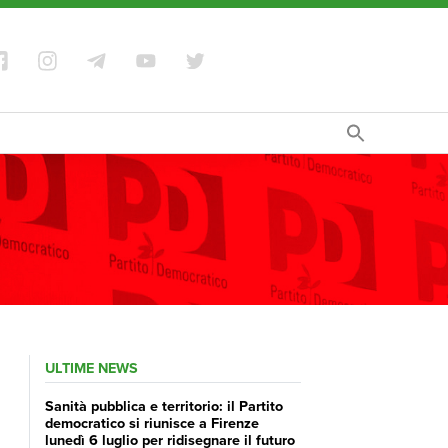
ULTIME NEWS
Sanità pubblica e territorio: il Partito
democratico si riunisce a Firenze
lunedì 6 luglio per ridisegnare il futuro