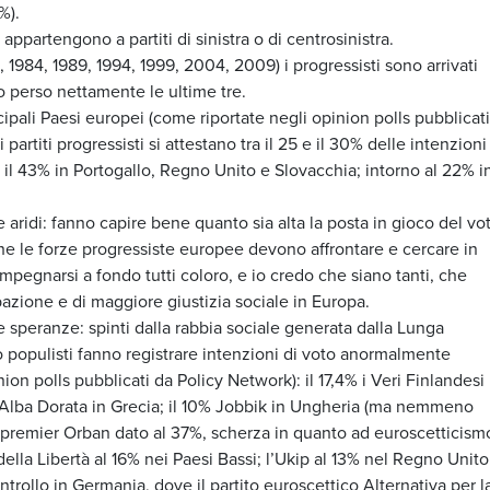
%).
partengono a partiti di sinistra o di centrosinistra.
, 1984, 1989, 1994, 1999, 2004, 2009) i progressisti sono arrivati
o perso nettamente le ultime tre.
cipali Paesi europei (come riportate negli opinion polls pubblicati
rtiti progressisti si attestano tra il 25 e il 30% delle intenzioni
 e il 43% in Portogallo, Regno Unito e Slovacchia; intorno al 22% i
 aridi: fanno capire bene quanto sia alta la posta in gioco del vo
che le forze progressiste europee devono affrontare e cercare in
pegnarsi a fondo tutti coloro, e io credo che siano tanti, che
azione e di maggiore giustizia sociale in Europa.
speranze: spinti dalla rabbia sociale generata dalla Lunga
 o populisti fanno registrare intenzioni di voto anormalmente
ion polls pubblicati da Policy Network): il 17,4% i Veri Finlandesi 
1% Alba Dorata in Grecia; il 10% Jobbik in Ungheria (ma nemmeno
l premier Orban dato al 37%, scherza in quanto ad euroscetticismo
o della Libertà al 16% nei Paesi Bassi; l’Ukip al 13% nel Regno Unito
rollo in Germania, dove il partito euroscettico Alternativa per l