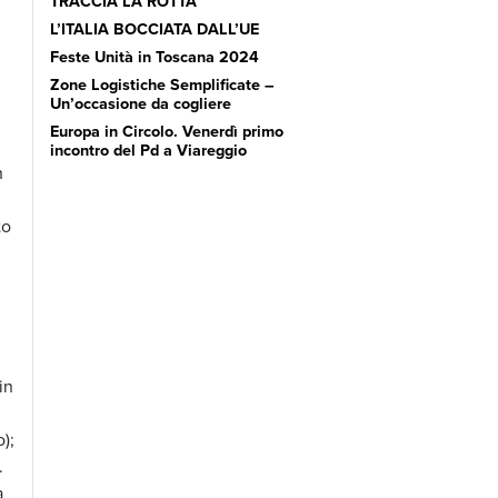
TRACCIA LA ROTTA’
L’ITALIA BOCCIATA DALL’UE
Feste Unità in Toscana 2024
Zone Logistiche Semplificate –
Un’occasione da cogliere
Europa in Circolo. Venerdì primo
incontro del Pd a Viareggio
n
to
in
);
.
a