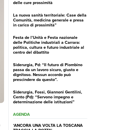
delle cure prossimità
La nuova sanità territoriale: Case della
Comunità, medicina generale e presa
in carico di prossimità”
Festa de l’Unità e Festa nazionale
delle Politiche industriali a Carrara:
politica, cultura e futuro industriale al
centro del dibattito
Siderurgia, Pd: “Il futuro di Piombino
passa da un lavoro sicuro, giusto e
dignitoso. Nessun accordo può
prescindere da questo”.
Siderurgia, Fossi, Giannoni Gentilini,
Cento (Pd): “Servono impegno e
determinazione delle istituzioni”
AGENDA
a
‘ANCORA UNA VOLTA LA TOSCANA