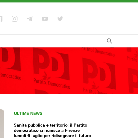
ULTIME NEWS
Sanità pubblica e territorio: il Partito
democratico si riunisce a Firenze
lunedì 6 luglio per ridisegnare il futuro