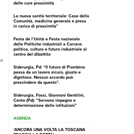
delle cure prossimità
La nuova sanità territoriale: Case della
Comunità, medicina generale e presa
in carico di prossimità”
Festa de l’Unità e Festa nazionale
delle Politiche industriali a Carrara:
politica, cultura e futuro industriale al
centro del dibattito
un
Siderurgia, Pd: “Il futuro di Piombino
passa da un lavoro sicuro, giusto e
dignitoso. Nessun accordo può
prescindere da questo”.
Siderurgia, Fossi, Giannoni Gentilini,
Cento (Pd): “Servono impegno e
determinazione delle istituzioni”
AGENDA
‘ANCORA UNA VOLTA LA TOSCANA