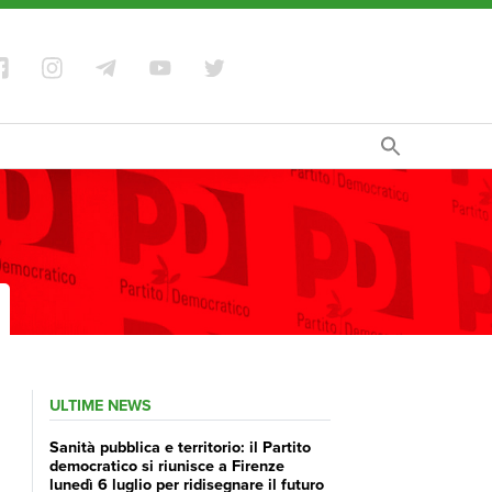
ULTIME NEWS
Sanità pubblica e territorio: il Partito
democratico si riunisce a Firenze
lunedì 6 luglio per ridisegnare il futuro