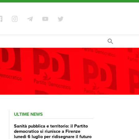
ULTIME NEWS
Sanità pubblica e territorio: il Partito
democratico si riunisce a Firenze
lunedì 6 luglio per ridisegnare il futuro