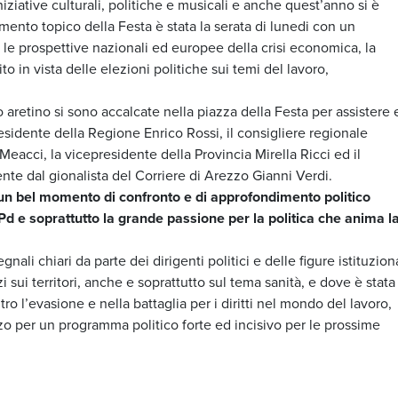
niziative culturali, politiche e musicali e anche quest’anno si è
ento topico della Festa è stata la serata di lunedi con un
a: le prospettive nazionali ed europee della crisi economica, la
ito in vista delle elezioni politiche sui temi del lavoro,
io aretino si sono accalcate nella piazza della Festa per assistere 
Presidente della Regione Enrico Rossi, il consigliere regionale
eacci, la vicepresidente della Provincia Mirella Ricci ed il
nte dal gionalista del Corriere di Arezzo Gianni Verdi.
 un bel momento di confronto e di approfondimento politico
Pd e soprattutto la grande passione per la politica che anima l
ali chiari da parte dei dirigenti politici e delle figure istituziona
 sui territori, anche e soprattutto sul tema sanità, e dove è stata
ntro l’evasione e nella battaglia per i diritti nel mondo del lavoro,
zzo per un programma politico forte ed incisivo per le prossime