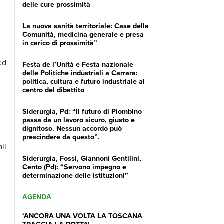
delle cure prossimità
La nuova sanità territoriale: Case della
Comunità, medicina generale e presa
in carico di prossimità”
ed
Festa de l’Unità e Festa nazionale
delle Politiche industriali a Carrara:
politica, cultura e futuro industriale al
centro del dibattito
Siderurgia, Pd: “Il futuro di Piombino
passa da un lavoro sicuro, giusto e
a
dignitoso. Nessun accordo può
prescindere da questo”.
li
Siderurgia, Fossi, Giannoni Gentilini,
Cento (Pd): “Servono impegno e
determinazione delle istituzioni”
AGENDA
‘ANCORA UNA VOLTA LA TOSCANA