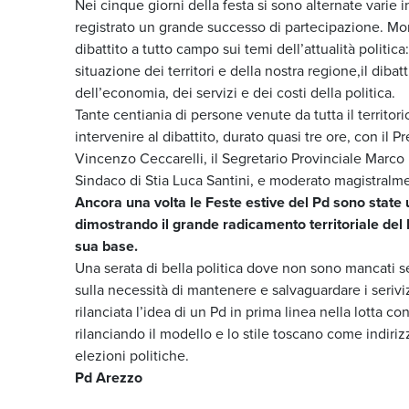
Nei cinque giorni della festa si sono alternate varie i
registrato un grande successo di partecipazione. Mom
dibattito a tutto campo sui temi dell’attualità politic
situazione dei territori e della nostra regione,il dibatt
dell’economia, dei servizi e dei costi della politica.
Tante centiania di persone venute da tutta il territor
intervenire al dibattito, durato quasi tre ore, con il 
Vincenzo Ceccarelli, il Segretario Provinciale Marco M
Sindaco di Stia Luca Santini, e moderato magistralme
Ancora una volta le Feste estive del Pd sono state
dimostrando il grande radicamento territoriale del 
sua base.
Una serata di bella politica dove non sono mancati segn
sulla necessità di mantenere e salvaguardare i serivizi
rilanciata l’idea di un Pd in prima linea nella lotta co
rilanciando il modello e lo stile toscano come indiri
elezioni politiche.
Pd Arezzo