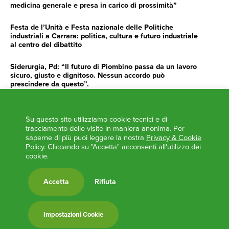
medicina generale e presa in carico di prossimità”
Festa de l’Unità e Festa nazionale delle Politiche
industriali a Carrara: politica, cultura e futuro industriale
al centro del dibattito
Siderurgia, Pd: “Il futuro di Piombino passa da un lavoro
sicuro, giusto e dignitoso. Nessun accordo può
prescindere da questo”.
Siderurgia, Fossi, Giannoni Gentilini, Cento (Pd): “Servono
impegno e determinazione delle istituzioni”
Su questo sito utilizziamo cookie tecnici e di
tracciamento delle visite in maniera anonima. Per
AGENDA
saperne di più puoi leggere la nostra
Privacy & Cookie
Policy
. Cliccando su "Accetta" acconsenti all'utilizzo dei
‘ANCORA UNA VOLTA LA TOSCANA TRACCIA LA
cookie.
ROTTA’
L’ITALIA BOCCIATA DALL’UE
Accetta
Rifiuta
Feste Unità in Toscana 2024
Zone Logistiche Semplificate – Un’occasione da cogliere
Impostazioni Cookie
Europa in Circolo. Venerdì primo incontro del Pd a
Viareggio