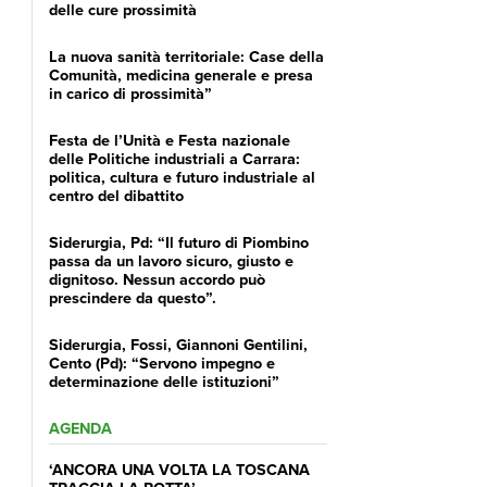
delle cure prossimità
La nuova sanità territoriale: Case della
Comunità, medicina generale e presa
in carico di prossimità”
Festa de l’Unità e Festa nazionale
delle Politiche industriali a Carrara:
politica, cultura e futuro industriale al
centro del dibattito
Siderurgia, Pd: “Il futuro di Piombino
passa da un lavoro sicuro, giusto e
dignitoso. Nessun accordo può
prescindere da questo”.
Siderurgia, Fossi, Giannoni Gentilini,
Cento (Pd): “Servono impegno e
determinazione delle istituzioni”
AGENDA
‘ANCORA UNA VOLTA LA TOSCANA