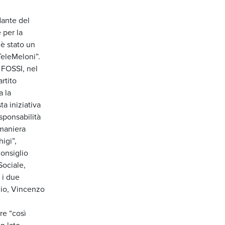
dante del
 per la
è stato un
TeleMeloni”.
 FOSSI, nel
rtito
a la
a iniziativa
sponsabilità
 maniera
igi”,
Consiglio
Sociale,
 i due
hio, Vincenzo
re “così