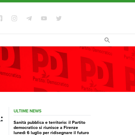
ULTIME NEWS
:
Sanità pubblica e territorio: il Partito
democratico si riunisce a Firenze
lunedì 6 luglio per ridisegnare il futuro