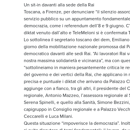
Un sit-in davanti alla sede della Rai
Toscana, a Firenze, per denunciare “il silenzio assor
servizio pubblico su un appuntamento fondamentale
democrazia, come i referendum dell’8 e 9 giugno. C’
diktat venuto dall’alto e TeleMeloni si è confermata 
Lo sottolinea il segretario toscano dei dem, Emiliano
giorno della mobilitazione nazionale promossa dal Pa
democratico davanti alle sedi Rai. “Ai lavoratori Rai v
nostra massima solidarietà e vicinanza”, ma con quest
“sottolineiamo in maniera pesantemente critica le re
del governo e dei vertici della Rai, che applicano in
precisa e puntuale i diktat che arrivano da Palazzo Ch
aggiunge con a fianco, tra gli altri, il presidente del 
regionale, Antonio Mazzeo, l’assessora regionale al 
Serena Spinelli, e quello alla Sanità, Simone Bezzini,
capigruppo in Consiglio regionale e a Palazzo Vecc
Ceccarelli e Luca Milani.
Questa situazione “impoverisce la democrazia”. Inolt