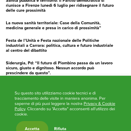
Sanità pubblica e territorio: il Partito democratico si
riunisce a Firenze lunedì 6 luglio per ridisegnare il futuro
delle cure prossimità
La nuova sanità territoriale: Case della Comunità,
medicina generale e presa in carico di prossimità”
Festa de l’Unità e Festa nazionale delle Politiche
industriali a Carrara: politica, cultura e futuro industriale
al centro del dibattito
Siderurgia, Pd: “Il futuro di Piombino passa da un lavoro
sicuro, giusto e dignitoso. Nessun accordo può
prescindere da questo”.
Siderurgia, Fossi, Giannoni Gentilini, Cento (Pd): “Servono
impegno e determinazione delle istituzioni”
Su questo sito utilizziamo cookie tecnici e di
tracciamento delle visite in maniera anonima. Per
AGENDA
saperne di più puoi leggere la nostra
Privacy & Cookie
Policy
. Cliccando su "Accetta" acconsenti all'utilizzo dei
‘ANCORA UNA VOLTA LA TOSCANA TRACCIA LA
cookie.
ROTTA’
L’ITALIA BOCCIATA DALL’UE
Accetta
Rifiuta