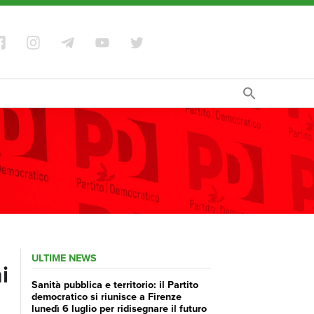
ULTIME NEWS
i
Sanità pubblica e territorio: il Partito
democratico si riunisce a Firenze
lunedì 6 luglio per ridisegnare il futuro