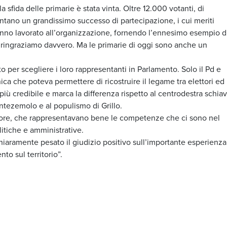
sfida delle primarie è stata vinta. Oltre 12.000 votanti, di
ntano un grandissimo successo di partecipazione, i cui meriti
hanno lavorato all’organizzazione, fornendo l’ennesimo esempio d
li ringraziamo davvero. Ma le primarie di oggi sono anche un
to per scegliere i loro rappresentanti in Parlamento. Solo il Pd e
nica che poteva permettere di ricostruire il legame tra elettori ed
e più credibile e marca la differenza rispetto al centrodestra schia
ontezemolo e al populismo di Grillo.
alore, che rappresentavano bene le competenze che ci sono nel
litiche e amministrative.
chiaramente pesato il giudizio positivo sull’importante esperienza
nto sul territorio”.