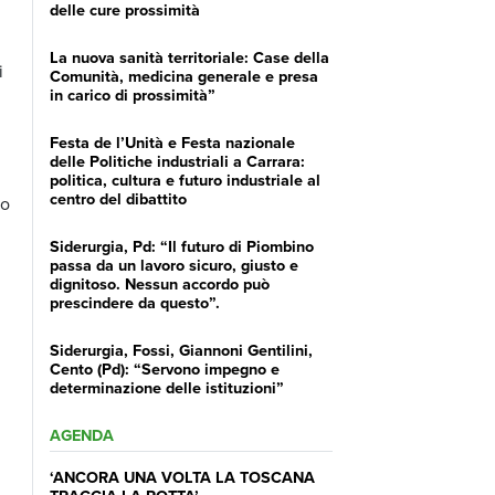
delle cure prossimità
La nuova sanità territoriale: Case della
i
Comunità, medicina generale e presa
in carico di prossimità”
Festa de l’Unità e Festa nazionale
delle Politiche industriali a Carrara:
politica, cultura e futuro industriale al
centro del dibattito
vo
Siderurgia, Pd: “Il futuro di Piombino
passa da un lavoro sicuro, giusto e
dignitoso. Nessun accordo può
prescindere da questo”.
Siderurgia, Fossi, Giannoni Gentilini,
Cento (Pd): “Servono impegno e
determinazione delle istituzioni”
AGENDA
‘ANCORA UNA VOLTA LA TOSCANA