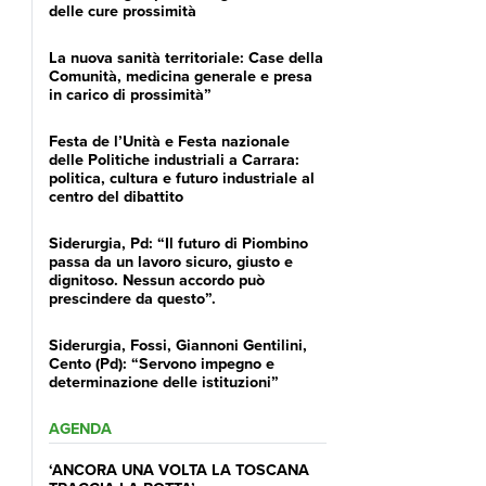
delle cure prossimità
La nuova sanità territoriale: Case della
Comunità, medicina generale e presa
in carico di prossimità”
Festa de l’Unità e Festa nazionale
delle Politiche industriali a Carrara:
politica, cultura e futuro industriale al
centro del dibattito
Siderurgia, Pd: “Il futuro di Piombino
passa da un lavoro sicuro, giusto e
dignitoso. Nessun accordo può
prescindere da questo”.
Siderurgia, Fossi, Giannoni Gentilini,
Cento (Pd): “Servono impegno e
determinazione delle istituzioni”
AGENDA
‘ANCORA UNA VOLTA LA TOSCANA