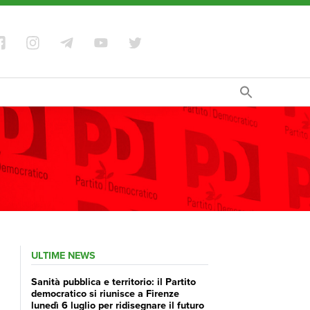
ULTIME NEWS
Sanità pubblica e territorio: il Partito
democratico si riunisce a Firenze
lunedì 6 luglio per ridisegnare il futuro