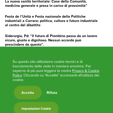
La nuova sanità territoriale: Case della Comunità,
medicina generale e presa in carico di prossimità”
Festa de l’Unità e Festa nazionale delle Politiche
industriali a Carrara: politica, cultura e futuro industriale
al centro del dibattito
Siderurgia, Pd: “Il futuro di Piombino passa da un lavoro
sicuro, giusto e dignitoso. Nessun accordo può
prescindere da questo”.
Siderurgia, Fossi, Giannoni Gentilini, Cento (Pd): “Servono
impegno e determinazione delle istituzioni”
Su questo sito utilizziamo cookie tecnici e di
tracciamento delle visite in maniera anonima. Per
AGENDA
saperne di più puoi leggere la nostra
Privacy & Cookie
Policy
. Cliccando su "Accetta" acconsenti all'utilizzo dei
cookie.
‘ANCORA UNA VOLTA LA TOSCANA TRACCIA LA
ROTTA’
L’ITALIA BOCCIATA DALL’UE
Accetta
Rifiuta
Feste Unità in Toscana 2024
Zone Logistiche Semplificate – Un’occasione da cogliere
Impostazioni Cookie
Europa in Circolo. Venerdì primo incontro del Pd a