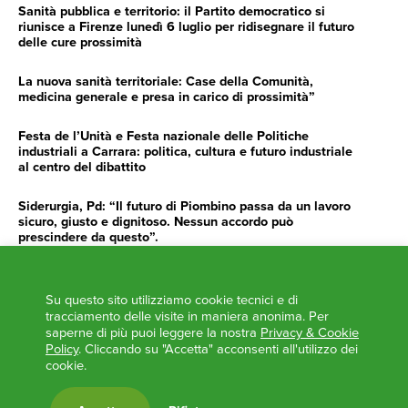
Sanità pubblica e territorio: il Partito democratico si
riunisce a Firenze lunedì 6 luglio per ridisegnare il futuro
delle cure prossimità
La nuova sanità territoriale: Case della Comunità,
medicina generale e presa in carico di prossimità”
Festa de l’Unità e Festa nazionale delle Politiche
industriali a Carrara: politica, cultura e futuro industriale
al centro del dibattito
Siderurgia, Pd: “Il futuro di Piombino passa da un lavoro
sicuro, giusto e dignitoso. Nessun accordo può
prescindere da questo”.
Siderurgia, Fossi, Giannoni Gentilini, Cento (Pd): “Servono
impegno e determinazione delle istituzioni”
Su questo sito utilizziamo cookie tecnici e di
tracciamento delle visite in maniera anonima. Per
AGENDA
saperne di più puoi leggere la nostra
Privacy & Cookie
Policy
. Cliccando su "Accetta" acconsenti all'utilizzo dei
cookie.
‘ANCORA UNA VOLTA LA TOSCANA TRACCIA LA
ROTTA’
L’ITALIA BOCCIATA DALL’UE