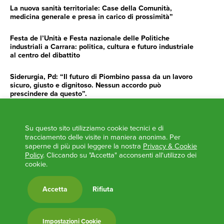
La nuova sanità territoriale: Case della Comunità,
medicina generale e presa in carico di prossimità”
Festa de l’Unità e Festa nazionale delle Politiche
industriali a Carrara: politica, cultura e futuro industriale
al centro del dibattito
Siderurgia, Pd: “Il futuro di Piombino passa da un lavoro
sicuro, giusto e dignitoso. Nessun accordo può
prescindere da questo”.
Siderurgia, Fossi, Giannoni Gentilini, Cento (Pd): “Servono
impegno e determinazione delle istituzioni”
Su questo sito utilizziamo cookie tecnici e di
tracciamento delle visite in maniera anonima. Per
AGENDA
saperne di più puoi leggere la nostra
Privacy & Cookie
Policy
. Cliccando su "Accetta" acconsenti all'utilizzo dei
‘ANCORA UNA VOLTA LA TOSCANA TRACCIA LA
cookie.
ROTTA’
L’ITALIA BOCCIATA DALL’UE
Accetta
Rifiuta
Feste Unità in Toscana 2024
Zone Logistiche Semplificate – Un’occasione da cogliere
Impostazioni Cookie
Europa in Circolo. Venerdì primo incontro del Pd a