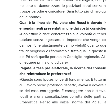
nell’arte di demonizzare le posizioni altrui senza ne
troppe parodie e caricature. Sarà tutto più chiaro qu
delle norme».
Qual è la linea del Pd, visto che Rossi è dovuto i
emendamenti presentati anche dai vostri consiglieri 
«L’obiettivo è dare concretezza alla volontà di tene
tutelare senza ingessare, di impedire che venga costr
dannosi (che giustamente vanno vietati) quanto quell
tra ideologismo e ríformismo è tutta qua. In queste m
del Pd sarà quella portata in Consiglio regionale. Ai
di leggere prima di giudicare».
Pagate la fase pre elettorale, la ricerca del consen
che reintroduce le preferenze?
«Queste sono ipotesi prive di fondamento. E tutto m
cui lavoro provo profondo rispetto, aveva il dovere d
se del caso correggerle. E correggere non è stravol
locali e a una consultazione corretta delle parti s
urbanistica. Penso alle iniziali norme del Pit sull’