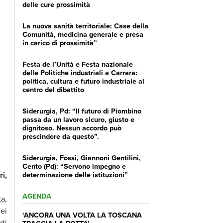
delle cure prossimità
La nuova sanità territoriale: Case della
Comunità, medicina generale e presa
in carico di prossimità”
Festa de l’Unità e Festa nazionale
delle Politiche industriali a Carrara:
politica, cultura e futuro industriale al
centro del dibattito
Siderurgia, Pd: “Il futuro di Piombino
passa da un lavoro sicuro, giusto e
dignitoso. Nessun accordo può
prescindere da questo”.
Siderurgia, Fossi, Giannoni Gentilini,
Cento (Pd): “Servono impegno e
i,
determinazione delle istituzioni”
AGENDA
a,
ei
‘ANCORA UNA VOLTA LA TOSCANA
ti