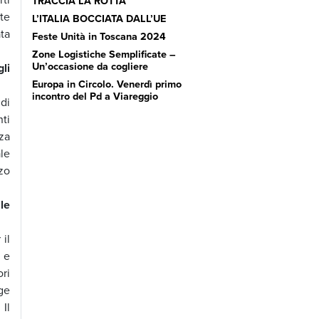
TRACCIA LA ROTTA’
ate
L’ITALIA BOCCIATA DALL’UE
ata
Feste Unità in Toscana 2024
Zone Logistiche Semplificate –
Un’occasione da cogliere
li
Europa in Circolo. Venerdì primo
incontro del Pd a Viareggio
di
ti
za
ale
rzo
le
il
e e
ri
ge
Il