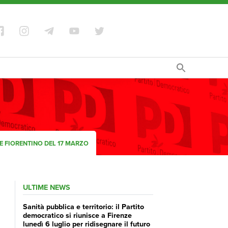
RE FIORENTINO DEL 17 MARZO
ULTIME NEWS
Sanità pubblica e territorio: il Partito
democratico si riunisce a Firenze
lunedì 6 luglio per ridisegnare il futuro