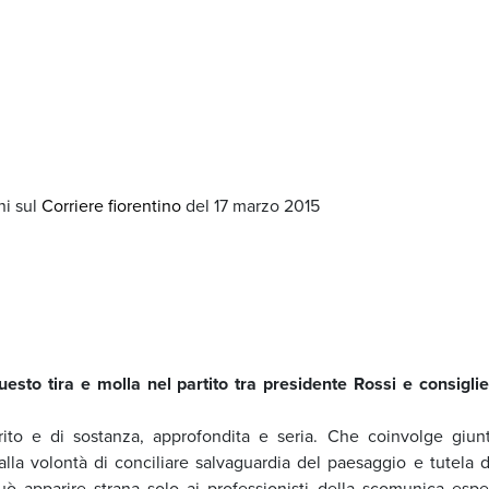
ni sul
Corriere fiorentino
del 17 marzo 2015
esto tira e molla nel partito tra presidente Rossi e consiglier
ito e di sostanza, approfondita e seria. Che coinvolge giunt
alla volontà di conciliare salvaguardia del paesaggio e tutela d
uò apparire strana solo ai professionisti della scomunica esper