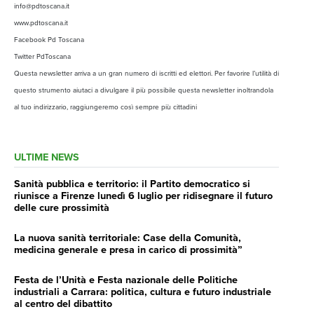
info@pdtoscana.it
www.pdtoscana.it
Facebook Pd Toscana
Twitter PdToscana
Questa newsletter arriva a un gran numero di iscritti ed elettori. Per favorire l’utilità di
questo strumento aiutaci a divulgare il più possibile questa newsletter inoltrandola
al tuo indirizzario, raggiungeremo così sempre più cittadini
ULTIME NEWS
Sanità pubblica e territorio: il Partito democratico si
riunisce a Firenze lunedì 6 luglio per ridisegnare il futuro
delle cure prossimità
La nuova sanità territoriale: Case della Comunità,
medicina generale e presa in carico di prossimità”
Festa de l’Unità e Festa nazionale delle Politiche
industriali a Carrara: politica, cultura e futuro industriale
al centro del dibattito