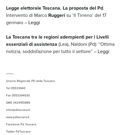
Legge elettorale Toscana. La proposta del Pd
.
Intervento di Marco
Ruggeri
su ‘Il Tirreno’ del 17
gennaio –
Leggi
La Toscana tra le regioni adempienti per i Livelli
essenziali di assistenza
(Lea), Naldoni (Pd): “Ottima
notizia, soddisfazione per tutto il settore” –
Leggi
=====
Unione Regionale PD della Toscana
Tel 05533940
Fax 0553394030
SMS 3424155989
info@pdtoscana.it
www.pdtoscana.it
Facebook Pd Toscana
Twitter PdToscana