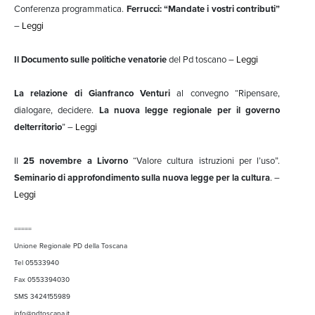
Conferenza programmatica.
Ferrucci: “Mandate i vostri contributi”
–
Leggi
Il Documento sulle politiche venatorie
del Pd toscano –
Leggi
La relazione di Gianfranco Venturi
al convegno “Ripensare,
dialogare, decidere.
La nuova legge regionale per il governo
delterritorio
” –
Leggi
Il
25 novembre a Livorno
“Valore cultura istruzioni per l’uso”.
Seminario di approfondimento sulla nuova legge per la cultura
. –
Leggi
=====
Unione Regionale PD della Toscana
Tel 05533940
Fax 0553394030
SMS 3424155989
info@pdtoscana.it