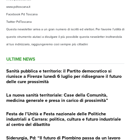
www.pdtoscana.it
Facebook Pd Toscana
Twitter PdToscana
Questa newsletter arriva a un gran numero di iscritti ed elettori. Per favorire l’utilità di
questo strumento aiutaci a divulgare il più possibile questa newsletter inoltrandola
al tuo indirizzario, raggiungeremo così sempre più cittadini
ULTIME NEWS
Sanità pubblica e territorio: il Partito democratico si
riunisce a Firenze lunedì 6 luglio per ridisegnare il futuro
delle cure prossimità
La nuova sanità territoriale: Case della Comunità,
medicina generale e presa in carico di prossimità”
Festa de l’Unità e Festa nazionale delle Politiche
industriali a Carrara: politica, cultura e futuro industriale
al centro del dibattito
Siderurgia, Pd: “Il futuro di Piombino passa da un lavoro