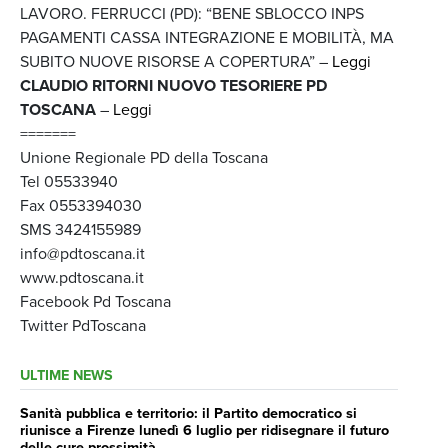
LAVORO. FERRUCCI (PD): “BENE SBLOCCO INPS
PAGAMENTI CASSA INTEGRAZIONE E MOBILITÀ, MA
SUBITO NUOVE RISORSE A COPERTURA” –
Leggi
CLAUDIO RITORNI NUOVO TESORIERE PD
TOSCANA
–
Leggi
=======
Unione Regionale PD della Toscana
Tel 05533940
Fax 0553394030
SMS 3424155989
info@pdtoscana.it
www.pdtoscana.it
Facebook Pd Toscana
Twitter PdToscana
ULTIME NEWS
Sanità pubblica e territorio: il Partito democratico si
riunisce a Firenze lunedì 6 luglio per ridisegnare il futuro
delle cure prossimità