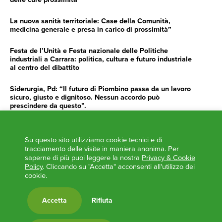
La nuova sanità territoriale: Case della Comunità,
medicina generale e presa in carico di prossimità”
Festa de l’Unità e Festa nazionale delle Politiche
industriali a Carrara: politica, cultura e futuro industriale
al centro del dibattito
Siderurgia, Pd: “Il futuro di Piombino passa da un lavoro
sicuro, giusto e dignitoso. Nessun accordo può
prescindere da questo”.
Siderurgia, Fossi, Giannoni Gentilini, Cento (Pd): “Servono
impegno e determinazione delle istituzioni”
Su questo sito utilizziamo cookie tecnici e di
tracciamento delle visite in maniera anonima. Per
AGENDA
saperne di più puoi leggere la nostra
Privacy & Cookie
Policy
. Cliccando su "Accetta" acconsenti all'utilizzo dei
‘ANCORA UNA VOLTA LA TOSCANA TRACCIA LA
cookie.
ROTTA’
L’ITALIA BOCCIATA DALL’UE
Accetta
Rifiuta
Feste Unità in Toscana 2024
Zone Logistiche Semplificate – Un’occasione da cogliere