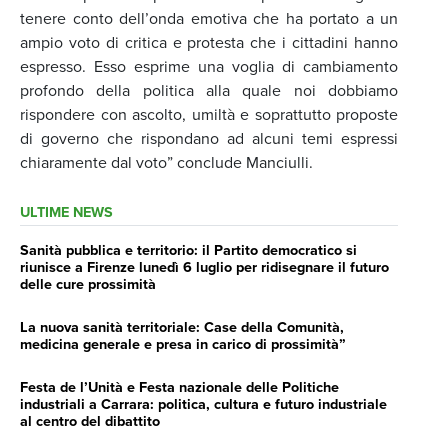
tenere conto dell’onda emotiva che ha portato a un
ampio voto di critica e protesta che i cittadini hanno
espresso. Esso esprime una voglia di cambiamento
profondo della politica alla quale noi dobbiamo
rispondere con ascolto, umiltà e soprattutto proposte
di governo che rispondano ad alcuni temi espressi
chiaramente dal voto” conclude Manciulli.
ULTIME NEWS
Sanità pubblica e territorio: il Partito democratico si
riunisce a Firenze lunedì 6 luglio per ridisegnare il futuro
delle cure prossimità
La nuova sanità territoriale: Case della Comunità,
medicina generale e presa in carico di prossimità”
Festa de l’Unità e Festa nazionale delle Politiche
industriali a Carrara: politica, cultura e futuro industriale
al centro del dibattito