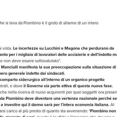
he si leva da Piombino è il grido di allarme di un intero
i vista.
Le incertezze su Lucchini e Magona che perdurano da
o per i migliaia di lavoratori delle acciaierie e dell’indotto m
me non deve essere sottovalutato”.
 Manciulli manifesta la sua preoccupazione sulla situazione di
pero generale indetto dai sindacati.
l comparto siderurgico all’interno di un organico progetto
trali, e dove
il Governo sia parte attiva di questa nuova fase.
 nella ricerca di nuovi acquirenti per quei soggetti ora presen
nda Piombino deve diventare una vertenza nazionale perché se
 investire qui il danno sarà per l’intera economia italiana.
Al
arsi carico al più presto di quanto sta avvenendo:
‘Piombino non