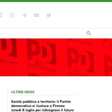
ULTIME NEWS
Sanità pubblica e territorio: il Partito
democratico si riunisce a Firenze
lunedì 6 luglio per ridisegnare il futuro