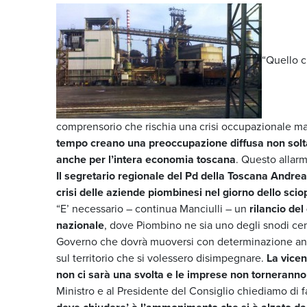
“Quello c
comprensorio che rischia una crisi occupazionale ma
tempo creano una preoccupazione diffusa non soltant
anche per l’intera economia toscana
. Questo allar
Il segretario regionale del Pd della Toscana Andrea
crisi delle aziende piombinesi nel giorno dello scio
“E’ necessario – continua Manciulli – un
rilancio de
nazionale
, dove Piombino ne sia uno degli snodi cen
Governo che dovrà muoversi con determinazione anche
sul territorio che si volessero disimpegnare.
La vice
non ci sarà una svolta e le imprese non torneranno a
Ministro e al Presidente del Consiglio chiediamo di f