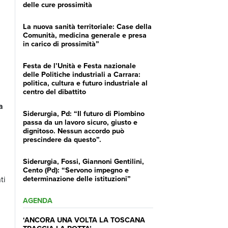
delle cure prossimità
La nuova sanità territoriale: Case della
Comunità, medicina generale e presa
in carico di prossimità”
Festa de l’Unità e Festa nazionale
delle Politiche industriali a Carrara:
politica, cultura e futuro industriale al
centro del dibattito
a
Siderurgia, Pd: “Il futuro di Piombino
passa da un lavoro sicuro, giusto e
dignitoso. Nessun accordo può
prescindere da questo”.
Siderurgia, Fossi, Giannoni Gentilini,
Cento (Pd): “Servono impegno e
determinazione delle istituzioni”
ti
AGENDA
‘ANCORA UNA VOLTA LA TOSCANA