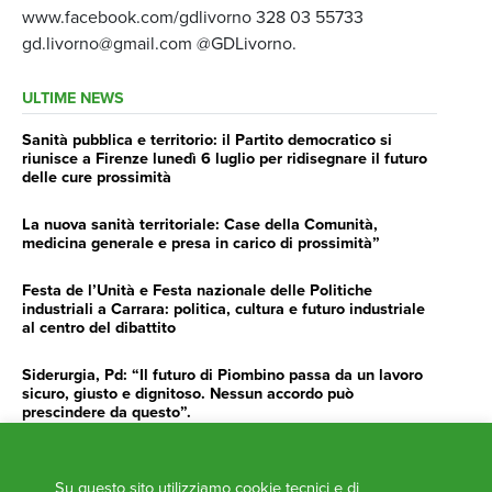
www.facebook.com/gdlivorno 328 03 55733
gd.livorno@gmail.com @GDLivorno.
ULTIME NEWS
Sanità pubblica e territorio: il Partito democratico si
riunisce a Firenze lunedì 6 luglio per ridisegnare il futuro
delle cure prossimità
La nuova sanità territoriale: Case della Comunità,
medicina generale e presa in carico di prossimità”
Festa de l’Unità e Festa nazionale delle Politiche
industriali a Carrara: politica, cultura e futuro industriale
al centro del dibattito
Siderurgia, Pd: “Il futuro di Piombino passa da un lavoro
sicuro, giusto e dignitoso. Nessun accordo può
prescindere da questo”.
Siderurgia, Fossi, Giannoni Gentilini, Cento (Pd): “Servono
impegno e determinazione delle istituzioni”
Su questo sito utilizziamo cookie tecnici e di