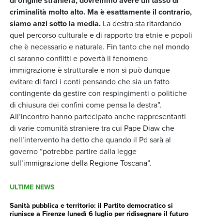
di origine straniera, dovremmo avere un tasso di
criminalità molto alto. Ma è esattamente il contrario,
siamo anzi sotto la media.
La destra sta ritardando
quel percorso culturale e di rapporto tra etnie e popoli
che è necessario e naturale. Fin tanto che nel mondo
ci saranno conflitti e povertà il fenomeno
immigrazione è strutturale e non si può dunque
evitare di farci i conti pensando che sia un fatto
contingente da gestire con respingimenti o politiche
di chiusura dei confini come pensa la destra”.
All’incontro hanno partecipato anche rappresentanti
di varie comunità straniere tra cui Pape Diaw che
nell’intervento ha detto che quando il Pd sarà al
governo “potrebbe partire dalla legge
sull’immigrazione della Regione Toscana”.
ULTIME NEWS
Sanità pubblica e territorio: il Partito democratico si
riunisce a Firenze lunedì 6 luglio per ridisegnare il futuro