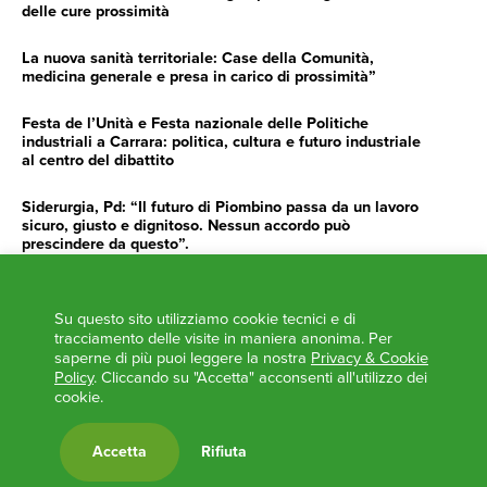
delle cure prossimità
La nuova sanità territoriale: Case della Comunità,
medicina generale e presa in carico di prossimità”
Festa de l’Unità e Festa nazionale delle Politiche
industriali a Carrara: politica, cultura e futuro industriale
al centro del dibattito
Siderurgia, Pd: “Il futuro di Piombino passa da un lavoro
sicuro, giusto e dignitoso. Nessun accordo può
prescindere da questo”.
Siderurgia, Fossi, Giannoni Gentilini, Cento (Pd): “Servono
impegno e determinazione delle istituzioni”
Su questo sito utilizziamo cookie tecnici e di
tracciamento delle visite in maniera anonima. Per
AGENDA
saperne di più puoi leggere la nostra
Privacy & Cookie
Policy
. Cliccando su "Accetta" acconsenti all'utilizzo dei
‘ANCORA UNA VOLTA LA TOSCANA TRACCIA LA
cookie.
ROTTA’
L’ITALIA BOCCIATA DALL’UE
Accetta
Rifiuta
Feste Unità in Toscana 2024