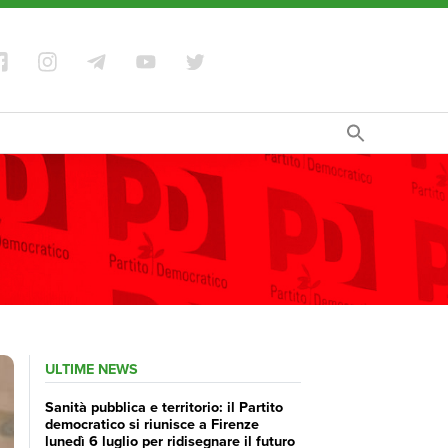
ULTIME NEWS
Sanità pubblica e territorio: il Partito
democratico si riunisce a Firenze
lunedì 6 luglio per ridisegnare il futuro